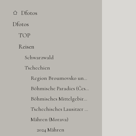
Dfotos
Dfotos
TOP
Reisen
Schwarzwald
Tschechien
Region Broumovsko und Niederschlesien
Böhmische Paradies (Český ráj)
Böhmisches Mittelgebirge (České středohoří)
Tschechisches Lausitzer Gebirge (Lužické hory)
Mähren (Morava)
2024 Mähren