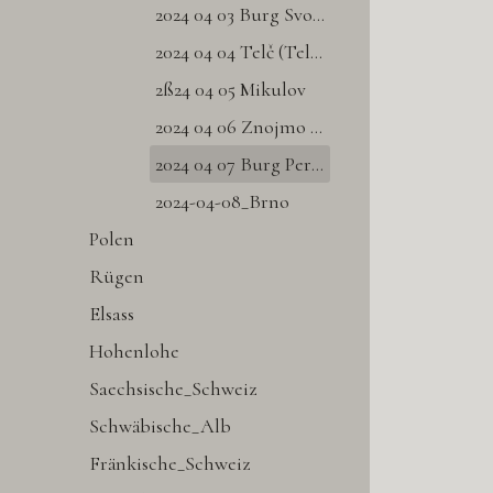
2024 04 03 Burg Svojanov
2024 04 04 Telč (Teltsch)
2ß24 04 05 Mikulov
2024 04 06 Znojmo (Znaim)
2024 04 07 Burg Pernštejn
2024-04-08_Brno
Polen
Rügen
Elsass
Hohenlohe
Saechsische_Schweiz
Schwäbische_Alb
Fränkische_Schweiz