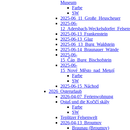
Museum
Farbe
SW
2025-06_11_Große_Heuscheuer
2025-06-
12_Adersbach‑Weckelsdorfer_Felsens
2025-06-13_Frankenstein
2025-06-13_Glaz
2025-06_13_Burg_Waldstein
2025-06-14_Braunauer_Wände
2025-06-
15_Čáp_Burg_Bischofstein
2025-06-
15_Nové_Město_nad_Metují
Farbe
SW
2025-06-15_Náchod
2026_Osterurlaub
2026-04-07_Ferienwohnung
Ostaš und die Kočičí skály
Farbe
SW
Teplitzer Felsenwelt
2026-04-13_Broumov
Braunau (Broumov)