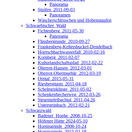
Panorama
Stuifen_2011-09-03
Panoramen
Wäscherschlösschen und Hohenstaufen
Schwaebischer_Wald
Fichtenberg_2011-05-30
Panorama
Flinsbergrunde_2010-09-27
Frankenberg-Keltersbuckel-Dendelbach
Hoerschbachwasserfall_2010-02-16
Kornberg_2011-02-07
Kulturlandschaftspfad_2012-02-22
Oberrot-Hausen_2012-03-01
Oberrot-Obermuehle_2012-03-19
Orntal_2015-05-31
Riesbergturm_2011-04-18
Schelmenklinge_2011-05-02
Schenkenbecherweg_2012-03-26
Struempfelbachtal_2011-04-26
Untersteinbach_2012-02-21
Schwarzwald
Badener_Hoehe_2008-10-25
Höfener Hütte 2024-05-10
Hornisgrinde_2008-10-24
Hornisgrinde_2015-02-18