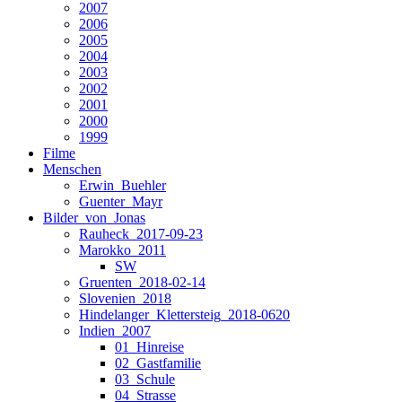
2007
2006
2005
2004
2003
2002
2001
2000
1999
Filme
Menschen
Erwin_Buehler
Guenter_Mayr
Bilder_von_Jonas
Rauheck_2017-09-23
Marokko_2011
SW
Gruenten_2018-02-14
Slovenien_2018
Hindelanger_Klettersteig_2018-0620
Indien_2007
01_Hinreise
02_Gastfamilie
03_Schule
04_Strasse