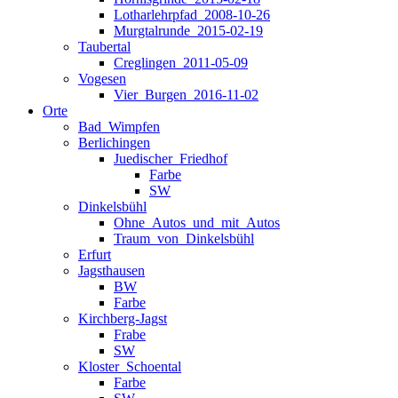
Lotharlehrpfad_2008-10-26
Murgtalrunde_2015-02-19
Taubertal
Creglingen_2011-05-09
Vogesen
Vier_Burgen_2016-11-02
Orte
Bad_Wimpfen
Berlichingen
Juedischer_Friedhof
Farbe
SW
Dinkelsbühl
Ohne_Autos_und_mit_Autos
Traum_von_Dinkelsbühl
Erfurt
Jagsthausen
BW
Farbe
Kirchberg-Jagst
Frabe
SW
Kloster_Schoental
Farbe