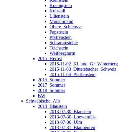
Kleinstein
Koenigstein
Kuhstall
Lilienstein
Miniaturland
Obere_Schleusse
Papststein
Pfaffenstein
Schrammsteine
Teichstein
Weifbergturm
2015_Herbst
2015-11-02_Kl_und_Gr_Winterberg
2015-11-03_Dittersbacher_Schweiz
2015-11-04_Pfaffenstein
2015_Sommer
2017_Sommer
2018_Sommer
BW
Schwäbische_Alb
2013_Blaustein
2013-07-30_Blaustein
2013-07-30_Loewenfels
2013-07-30_Ulm
2013-07-31_Blaubeuren