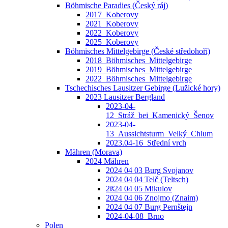
Böhmische Paradies (Český ráj)
2017_Koberovy
2021_Koberovy
2022_Koberovy
2025_Koberovy
Böhmisches Mittelgebirge (České středohoří)
2018_Böhmisches_Mittelgebirge
2019_Böhmisches_Mittelgebirge
2022_Böhmisches_Mittelgebirge
Tschechisches Lausitzer Gebirge (Lužické hory)
2023 Lausitzer Bergland
2023-04-
12_Stráž_bei_Kamenický_Šenov
2023-04-
13_Aussichtsturm_Velký_Chlum
2023.04-16_Střední vrch
Mähren (Morava)
2024 Mähren
2024 04 03 Burg Svojanov
2024 04 04 Telč (Teltsch)
2ß24 04 05 Mikulov
2024 04 06 Znojmo (Znaim)
2024 04 07 Burg Pernštejn
2024-04-08_Brno
Polen