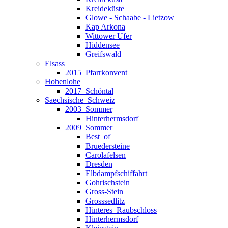
Kreideküste
Glowe - Schaabe - Lietzow
Kap Arkona
Wittower Ufer
Hiddensee
Greifswald
Elsass
2015_Pfarrkonvent
Hohenlohe
2017_Schöntal
Saechsische_Schweiz
2003_Sommer
Hinterhermsdorf
2009_Sommer
Best_of
Bruedersteine
Carolafelsen
Dresden
Elbdampfschiffahrt
Gohrischstein
Gross-Stein
Grosssedlitz
Hinteres_Raubschloss
Hinterhermsdorf