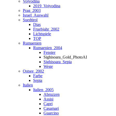
Vojvodina
2019_Vojvodina
Prag_2003
Israel_Auswahl
Suedtirol
Dias
Fruehjahr_2002
Lichtspiele
TOP
Rumaenien
Rumaenien_2004
Fenster
Sighisoara_Gold_PhotoAI
Sighisoara_Sepia
Wege
Ostsee_2002
Farbe
Sepia
Italien
Italien_2005
Abruzzen
Assisi
Capri
Casamari
Guarcino