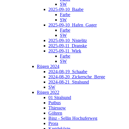
SW
2025-09-10_Baabe
Farbe
SW
2025-09-10_Hafen_Gager
Farbe
SW
2025-09-10_Nistelitz
2025-09-11_Dranske
2025-09-11_Wiek
Farbe
SW
Rügen 2024
2024-08-19_Schaabe
2024-08-20_Zickersche_Berge
2024-08-21_Stralsund
SW
Rügen 2022
01 Stralsund
Putbus
Thiessow
Göhren
Binz - Sellin Hochuferweg
Prora
Kreideküste