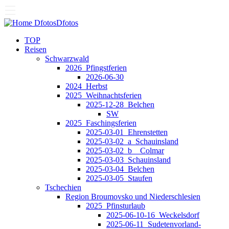
Dfotos
Dfotos
TOP
Reisen
Schwarzwald
2026_Pfingstferien
2026-06-30
2024_Herbst
2025_Weihnachtsferien
2025-12-28_Belchen
SW
2025_Faschingsferien
2025-03-01_Ehrenstetten
2025-03-02_a_Schauinsland
2025-03-02_b__Colmar
2025-03-03_Schauinsland
2025-03-04_Belchen
2025-03-05_Staufen
Tschechien
Region Broumovsko und Niederschlesien
2025_Pfinsturlaub
2025-06-10-16_Weckelsdorf
2025-06-11_Sudetenvorland-