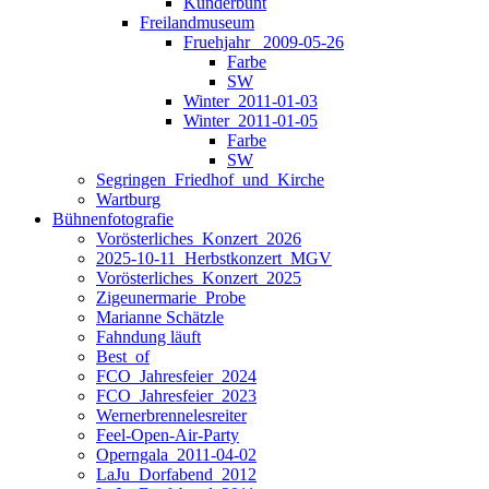
Kunderbunt
Freilandmuseum
Fruehjahr _2009-05-26
Farbe
SW
Winter_2011-01-03
Winter_2011-01-05
Farbe
SW
Segringen_Friedhof_und_Kirche
Wartburg
Bühnenfotografie
Vorösterliches_Konzert_2026
2025-10-11_Herbstkonzert_MGV
Vorösterliches_Konzert_2025
Zigeunermarie_Probe
Marianne Schätzle
Fahndung läuft
Best_of
FCO_Jahresfeier_2024
FCO_Jahresfeier_2023
Wernerbrennelesreiter
Feel-Open-Air-Party
Operngala_2011-04-02
LaJu_Dorfabend_2012