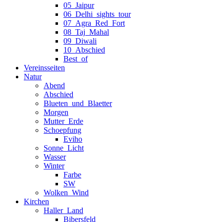
05_Jaipur
06_Delhi_sights_tour
07_Agra_Red_Fort
08_Taj_Mahal
09_Diwali
10_Abschied
Best_of
Vereinsseiten
Natur
Abend
Abschied
Blueten_und_Blaetter
Morgen
Mutter_Erde
Schoepfung
Eviho
Sonne_Licht
Wasser
Winter
Farbe
SW
Wolken_Wind
Kirchen
Haller_Land
Bibersfeld