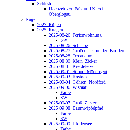
Schlesien
Hochzeit von Fabi und Nico in
Oberglogau
Rügen
2023_Rügen
2025_Ruegen
2025-08-26_Ferienwohnung
SW
2025-08-26_Schaabe
2025-08-27_Großer_Jasmunder_Bodden
2025-08-28_Ozeaneum
2025-08-30_Klein_Zicker
2025-08-31_Kreidefelsen
2025-09-01_Strand_Mönchsgut
2025-09-03_Rostock
2025-09-04_Göhren_Nordferd
2025-09-06_Wismar
Farbe
SW
2025-09-07_Groß_Zicker
2025-09-08_Baumwipfelpfad
Farbe
SW
2025-09-09_Hiddensee
Farbe