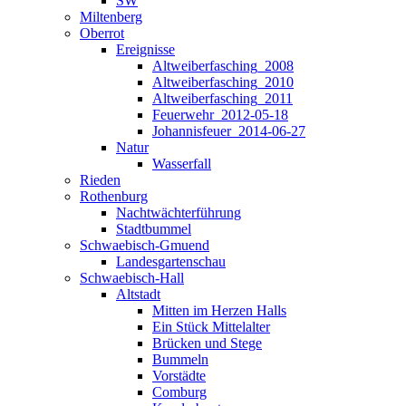
SW
Miltenberg
Oberrot
Ereignisse
Altweiberfasching_2008
Altweiberfasching_2010
Altweiberfasching_2011
Feuerwehr_2012-05-18
Johannisfeuer_2014-06-27
Natur
Wasserfall
Rieden
Rothenburg
Nachtwächterführung
Stadtbummel
Schwaebisch-Gmuend
Landesgartenschau
Schwaebisch-Hall
Altstadt
Mitten im Herzen Halls
Ein Stück Mittelalter
Brücken und Stege
Bummeln
Vorstädte
Comburg