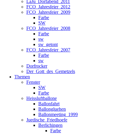
LaJu_Dorfabend_2011
FCO_Jahresfeier_2012
FCO_Jahresfeier_2009
Farbe
SW
FCO_Jahresfeier_2008
Farbe
sw
sw_getont
FCO_Jahresfeier_2007
Farbe
sw
Dorfrocker
Der_Gott_des_Gemetzels
Themen
Fenster
SW
Farbe
Heissluftballone
Ballonfahrt
Ballongluehen
Ballonmeeting_1999
Juedische_Friedhoefe
Berlichingen
Farbe