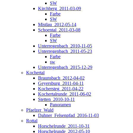
SW
Kirchberg_2011-03-09
Farbe
SW
Mistlau_2012-05-14
Schoental_2011-03-08
Farbe
SW
Unterregenbach_2010-11-05
Unterregenbach_2011-05-23
Farbe
sw
Unterregenbach_2015-12-29
Kochertal
Braunsbach_2012-04-02
Geyersburg_2011-04-11
Kochersteg_2011-04-22
Kochertalrunde_2011-06-02
Stetten_2010-10-11
Panoramen
Pfaelzer_Wald
Dahner_Felsenpfad_2016-11-03
Rottal
Horschelrunde_2011-10-31
Horschelrunde_2012-05-10