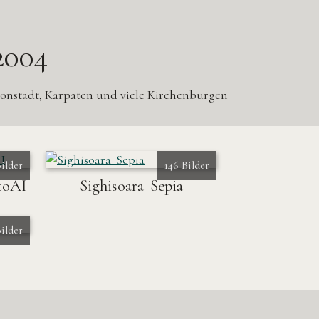
2004
onstadt, Karpaten und viele Kirchenburgen
Bilder
146 Bilder
toAI
Sighisoara_Sepia
Bilder