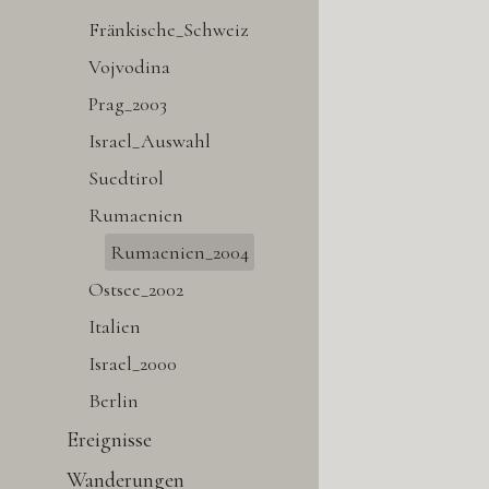
Fränkische_Schweiz
Vojvodina
Prag_2003
Israel_Auswahl
Suedtirol
Rumaenien
Rumaenien_2004
Ostsee_2002
Italien
Israel_2000
Berlin
Ereignisse
Wanderungen