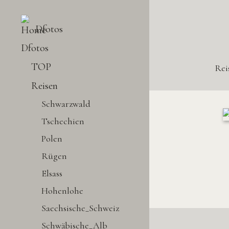
Dfotos
Dfotos
TOP
Rei
Reisen
Schwarzwald
Tschechien
Polen
Rügen
Elsass
Hohenlohe
Saechsische_Schweiz
Schwäbische_Alb