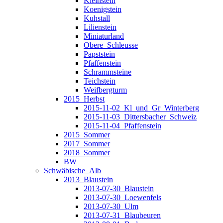
Kleinstein
Koenigstein
Kuhstall
Lilienstein
Miniaturland
Obere_Schleusse
Papststein
Pfaffenstein
Schrammsteine
Teichstein
Weifbergturm
2015_Herbst
2015-11-02_Kl_und_Gr_Winterberg
2015-11-03_Dittersbacher_Schweiz
2015-11-04_Pfaffenstein
2015_Sommer
2017_Sommer
2018_Sommer
BW
Schwäbische_Alb
2013_Blaustein
2013-07-30_Blaustein
2013-07-30_Loewenfels
2013-07-30_Ulm
2013-07-31_Blaubeuren