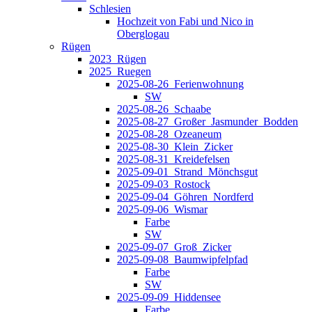
Schlesien
Hochzeit von Fabi und Nico in
Oberglogau
Rügen
2023_Rügen
2025_Ruegen
2025-08-26_Ferienwohnung
SW
2025-08-26_Schaabe
2025-08-27_Großer_Jasmunder_Bodden
2025-08-28_Ozeaneum
2025-08-30_Klein_Zicker
2025-08-31_Kreidefelsen
2025-09-01_Strand_Mönchsgut
2025-09-03_Rostock
2025-09-04_Göhren_Nordferd
2025-09-06_Wismar
Farbe
SW
2025-09-07_Groß_Zicker
2025-09-08_Baumwipfelpfad
Farbe
SW
2025-09-09_Hiddensee
Farbe