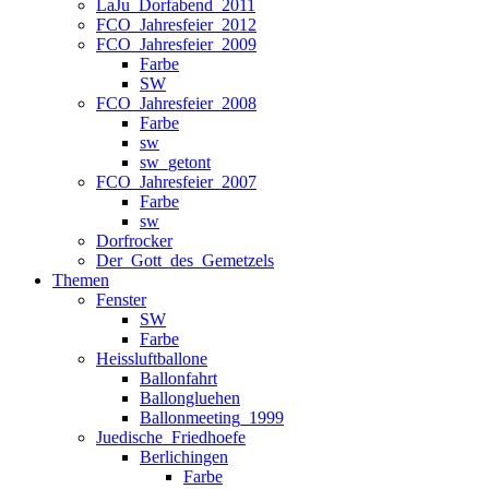
LaJu_Dorfabend_2011
FCO_Jahresfeier_2012
FCO_Jahresfeier_2009
Farbe
SW
FCO_Jahresfeier_2008
Farbe
sw
sw_getont
FCO_Jahresfeier_2007
Farbe
sw
Dorfrocker
Der_Gott_des_Gemetzels
Themen
Fenster
SW
Farbe
Heissluftballone
Ballonfahrt
Ballongluehen
Ballonmeeting_1999
Juedische_Friedhoefe
Berlichingen
Farbe