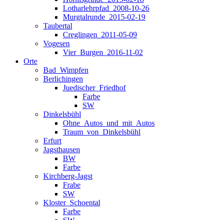
Lotharlehrpfad_2008-10-26
Murgtalrunde_2015-02-19
Taubertal
Creglingen_2011-05-09
Vogesen
Vier_Burgen_2016-11-02
Orte
Bad_Wimpfen
Berlichingen
Juedischer_Friedhof
Farbe
SW
Dinkelsbühl
Ohne_Autos_und_mit_Autos
Traum_von_Dinkelsbühl
Erfurt
Jagsthausen
BW
Farbe
Kirchberg-Jagst
Frabe
SW
Kloster_Schoental
Farbe