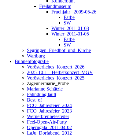
Kunderbunt
Freilandmuseum
Fruehjahr _2009-05-26
Farbe
SW
Winter_2011-01-03
Winter_2011-01-05
Farbe
SW
Segringen_Friedhof_und_Kirche
Wartburg
Bühnenfotografie
Vorösterliches_Konzert_2026
2025-10-11_Herbstkonzert_MGV
Vorösterliches_Konzert_2025
Zigeunermarie_Probe
Marianne Schätzle
Fahndung läuft
Best_of
FCO_Jahresfeier_2024
FCO_Jahresfeier_2023
Wernerbrennelesreiter
Feel-Open-Air-Party
Operngala_2011-04-02
LaJu_Dorfabend_2012