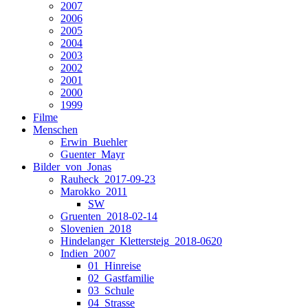
2007
2006
2005
2004
2003
2002
2001
2000
1999
Filme
Menschen
Erwin_Buehler
Guenter_Mayr
Bilder_von_Jonas
Rauheck_2017-09-23
Marokko_2011
SW
Gruenten_2018-02-14
Slovenien_2018
Hindelanger_Klettersteig_2018-0620
Indien_2007
01_Hinreise
02_Gastfamilie
03_Schule
04_Strasse