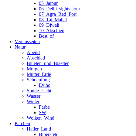
05_Jaipur
06_Delhi_sights_tour
07_Agra_Red_Fort
08_Taj_Mahal
09_Diwali
10_Abschied
Best_of
Vereinsseiten
Natur
Abend
Abschied
Blueten_und_Blaetter
Morgen
Mutter_Erde
Schoepfung
Eviho
Sonne_Licht
Wasser
Winter
Farbe
SW
Wolken_Wind
Kirchen
Haller_Land
Bibersfeld