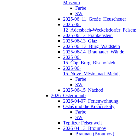
Museum
Farbe
SW
2025-06_11_Große_Heuscheuer
2025-06-
12_Adersbach‑Weckelsdorfer_Felsens
2025-06-13_Frankenstein
2025-06-13_Glaz
2025-06_13_Burg_Waldstein
2025-06-14_Braunauer_Wände
2025-06-
15_Čáp_Burg_Bischofstein
2025-06-
15_Nové_Město_nad_Metují
Farbe
SW
2025-06-15_Náchod
2026_Osterurlaub
2026-04-07_Ferienwohnung
Ostaš und die Kočičí skály
Farbe
SW
Teplitzer Felsenwelt
2026-04-13_Broumov
Braunau (Broumov)