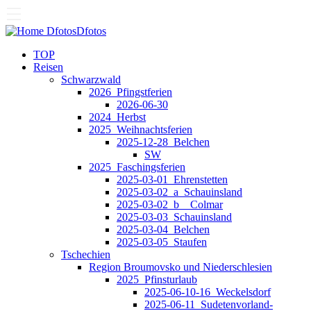
Dfotos
Dfotos
TOP
Reisen
Schwarzwald
2026_Pfingstferien
2026-06-30
2024_Herbst
2025_Weihnachtsferien
2025-12-28_Belchen
SW
2025_Faschingsferien
2025-03-01_Ehrenstetten
2025-03-02_a_Schauinsland
2025-03-02_b__Colmar
2025-03-03_Schauinsland
2025-03-04_Belchen
2025-03-05_Staufen
Tschechien
Region Broumovsko und Niederschlesien
2025_Pfinsturlaub
2025-06-10-16_Weckelsdorf
2025-06-11_Sudetenvorland-