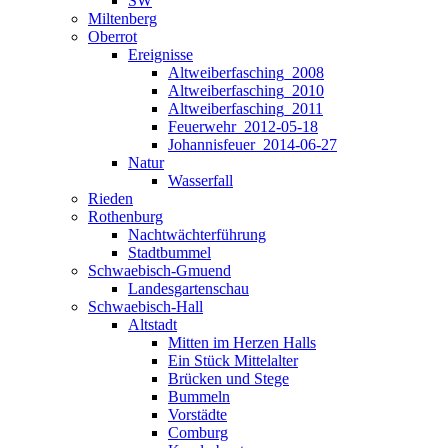
SW
Miltenberg
Oberrot
Ereignisse
Altweiberfasching_2008
Altweiberfasching_2010
Altweiberfasching_2011
Feuerwehr_2012-05-18
Johannisfeuer_2014-06-27
Natur
Wasserfall
Rieden
Rothenburg
Nachtwächterführung
Stadtbummel
Schwaebisch-Gmuend
Landesgartenschau
Schwaebisch-Hall
Altstadt
Mitten im Herzen Halls
Ein Stück Mittelalter
Brücken und Stege
Bummeln
Vorstädte
Comburg