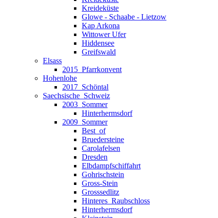
Kreideküste
Glowe - Schaabe - Lietzow
Kap Arkona
Wittower Ufer
Hiddensee
Greifswald
Elsass
2015_Pfarrkonvent
Hohenlohe
2017_Schöntal
Saechsische_Schweiz
2003_Sommer
Hinterhermsdorf
2009_Sommer
Best_of
Bruedersteine
Carolafelsen
Dresden
Elbdampfschiffahrt
Gohrischstein
Gross-Stein
Grosssedlitz
Hinteres_Raubschloss
Hinterhermsdorf