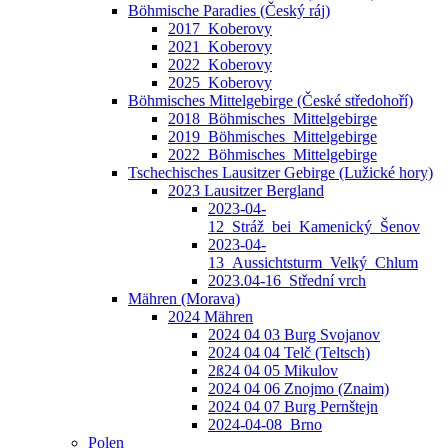
Böhmische Paradies (Český ráj)
2017_Koberovy
2021_Koberovy
2022_Koberovy
2025_Koberovy
Böhmisches Mittelgebirge (České středohoří)
2018_Böhmisches_Mittelgebirge
2019_Böhmisches_Mittelgebirge
2022_Böhmisches_Mittelgebirge
Tschechisches Lausitzer Gebirge (Lužické hory)
2023 Lausitzer Bergland
2023-04-
12_Stráž_bei_Kamenický_Šenov
2023-04-
13_Aussichtsturm_Velký_Chlum
2023.04-16_Střední vrch
Mähren (Morava)
2024 Mähren
2024 04 03 Burg Svojanov
2024 04 04 Telč (Teltsch)
2ß24 04 05 Mikulov
2024 04 06 Znojmo (Znaim)
2024 04 07 Burg Pernštejn
2024-04-08_Brno
Polen