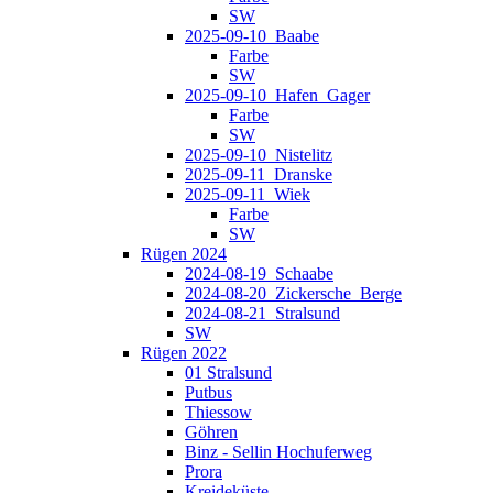
SW
2025-09-10_Baabe
Farbe
SW
2025-09-10_Hafen_Gager
Farbe
SW
2025-09-10_Nistelitz
2025-09-11_Dranske
2025-09-11_Wiek
Farbe
SW
Rügen 2024
2024-08-19_Schaabe
2024-08-20_Zickersche_Berge
2024-08-21_Stralsund
SW
Rügen 2022
01 Stralsund
Putbus
Thiessow
Göhren
Binz - Sellin Hochuferweg
Prora
Kreideküste