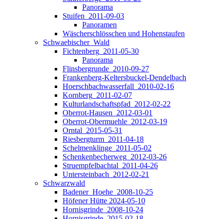
Panorama
Stuifen_2011-09-03
Panoramen
Wäscherschlösschen und Hohenstaufen
Schwaebischer_Wald
Fichtenberg_2011-05-30
Panorama
Flinsbergrunde_2010-09-27
Frankenberg-Keltersbuckel-Dendelbach
Hoerschbachwasserfall_2010-02-16
Kornberg_2011-02-07
Kulturlandschaftspfad_2012-02-22
Oberrot-Hausen_2012-03-01
Oberrot-Obermuehle_2012-03-19
Orntal_2015-05-31
Riesbergturm_2011-04-18
Schelmenklinge_2011-05-02
Schenkenbecherweg_2012-03-26
Struempfelbachtal_2011-04-26
Untersteinbach_2012-02-21
Schwarzwald
Badener_Hoehe_2008-10-25
Höfener Hütte 2024-05-10
Hornisgrinde_2008-10-24
Hornisgrinde_2015-02-18