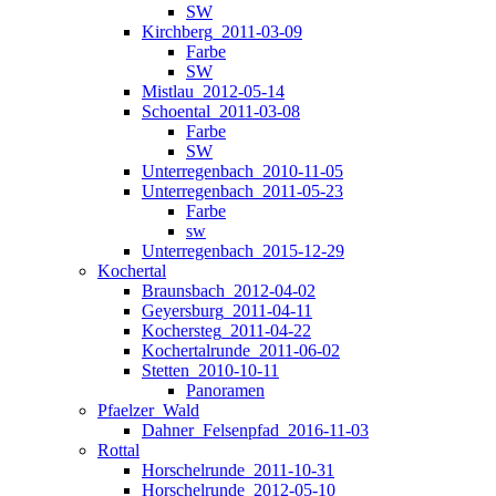
SW
Kirchberg_2011-03-09
Farbe
SW
Mistlau_2012-05-14
Schoental_2011-03-08
Farbe
SW
Unterregenbach_2010-11-05
Unterregenbach_2011-05-23
Farbe
sw
Unterregenbach_2015-12-29
Kochertal
Braunsbach_2012-04-02
Geyersburg_2011-04-11
Kochersteg_2011-04-22
Kochertalrunde_2011-06-02
Stetten_2010-10-11
Panoramen
Pfaelzer_Wald
Dahner_Felsenpfad_2016-11-03
Rottal
Horschelrunde_2011-10-31
Horschelrunde_2012-05-10