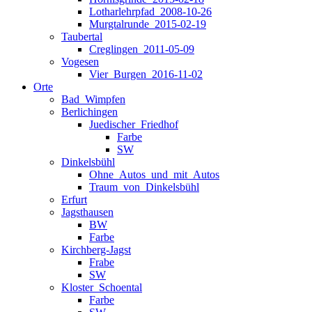
Lotharlehrpfad_2008-10-26
Murgtalrunde_2015-02-19
Taubertal
Creglingen_2011-05-09
Vogesen
Vier_Burgen_2016-11-02
Orte
Bad_Wimpfen
Berlichingen
Juedischer_Friedhof
Farbe
SW
Dinkelsbühl
Ohne_Autos_und_mit_Autos
Traum_von_Dinkelsbühl
Erfurt
Jagsthausen
BW
Farbe
Kirchberg-Jagst
Frabe
SW
Kloster_Schoental
Farbe