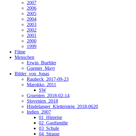
2007
2006
2005
2004
2003
2002
2001
2000
1999
Filme
Menschen
Erwin_Buehler
Guenter_Mayr
Bilder_von_Jonas
Rauheck_2017-09-23
Marokko_2011
SW
Gruenten_2018-02-14
Slovenien_2018
Hindelanger_Klettersteig_2018-0620
Indien_2007
01_Hinreise
02_Gastfamilie
03_Schule
04_Strasse