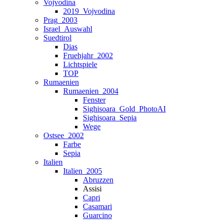
Vojvodina
2019_Vojvodina
Prag_2003
Israel_Auswahl
Suedtirol
Dias
Fruehjahr_2002
Lichtspiele
TOP
Rumaenien
Rumaenien_2004
Fenster
Sighisoara_Gold_PhotoAI
Sighisoara_Sepia
Wege
Ostsee_2002
Farbe
Sepia
Italien
Italien_2005
Abruzzen
Assisi
Capri
Casamari
Guarcino