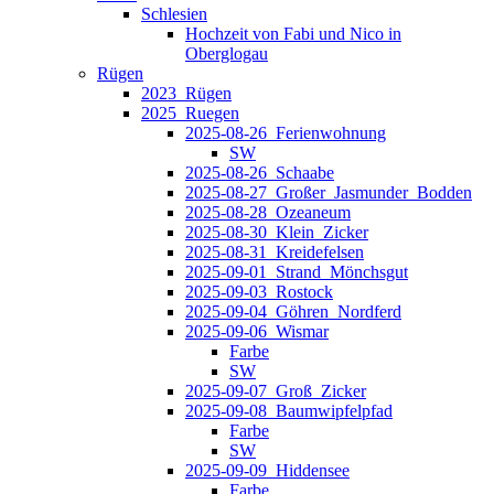
Schlesien
Hochzeit von Fabi und Nico in
Oberglogau
Rügen
2023_Rügen
2025_Ruegen
2025-08-26_Ferienwohnung
SW
2025-08-26_Schaabe
2025-08-27_Großer_Jasmunder_Bodden
2025-08-28_Ozeaneum
2025-08-30_Klein_Zicker
2025-08-31_Kreidefelsen
2025-09-01_Strand_Mönchsgut
2025-09-03_Rostock
2025-09-04_Göhren_Nordferd
2025-09-06_Wismar
Farbe
SW
2025-09-07_Groß_Zicker
2025-09-08_Baumwipfelpfad
Farbe
SW
2025-09-09_Hiddensee
Farbe