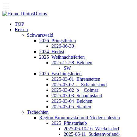
Dfotos
Dfotos
TOP
Reisen
Schwarzwald
2026_Pfingstferien
2026-06-30
2024_Herbst
2025_Weihnachtsferien
2025-12-28_Belchen
SW
2025_Faschingsferien
2025-03-01_Ehrenstetten
2025-03-02_a_Schauinsland
2025-03-02_b__Colmar
2025-03-03_Schauinsland
2025-03-04_Belchen
2025-03-05_Staufen
Tschechien
Region Broumovsko und Niederschlesien
2025_Pfinsturlaub
2025-06-10-16_Weckelsdorf
2025-06-11_Sudetenvorland-