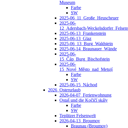
Museum
Farbe
SW
2025-06_11_Große_Heuscheuer
2025-06-
12_Adersbach‑Weckelsdorfer_Felsens
2025-06-13_Frankenstein
2025-06-13_Glaz
2025-06_13_Burg_Waldstein
2025-06-14_Braunauer_Wände
2025-06-
15_Čáp_Burg_Bischofstein
2025-06-
15_Nové_Město_nad_Metují
Farbe
SW
2025-06-15_Náchod
2026_Osterurlaub
2026-04-07_Ferienwohnung
Ostaš und die Kočičí skály
Farbe
SW
Teplitzer Felsenwelt
2026-04-13_Broumov
Braunau (Broumov)