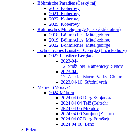
Böhmische Paradies (Český ráj)
2017_Koberovy
2021_Koberovy
2022_Koberovy
2025_Koberovy
Böhmisches Mittelgebirge (České středohoří)
2018_Böhmisches_Mittelgebirge
2019_Böhmisches_Mittelgebirge
2022_Böhmisches_Mittelgebirge
Tschechisches Lausitzer Gebirge (Lužické hory)
2023 Lausitzer Bergland
2023-04-
12_Stráž_bei_Kamenický_Šenov
2023-04-
13_Aussichtsturm_Velký_Chlum
2023.04-16_Střední vrch
Mähren (Morava)
2024 Mähren
2024 04 03 Burg Svojanov
2024 04 04 Telč (Teltsch)
2ß24 04 05 Mikulov
2024 04 06 Znojmo (Znaim)
2024 04 07 Burg Pernštejn
2024-04-08_Brno
Polen