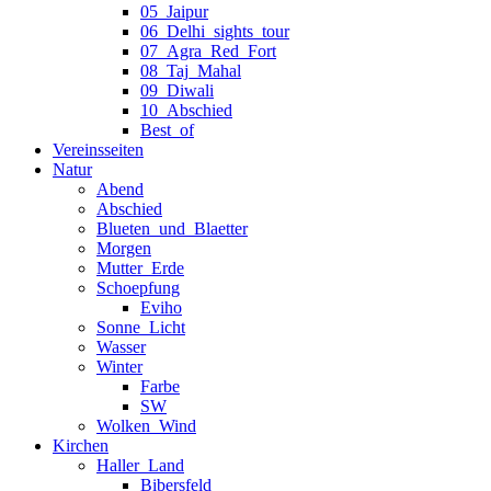
05_Jaipur
06_Delhi_sights_tour
07_Agra_Red_Fort
08_Taj_Mahal
09_Diwali
10_Abschied
Best_of
Vereinsseiten
Natur
Abend
Abschied
Blueten_und_Blaetter
Morgen
Mutter_Erde
Schoepfung
Eviho
Sonne_Licht
Wasser
Winter
Farbe
SW
Wolken_Wind
Kirchen
Haller_Land
Bibersfeld