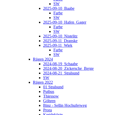
SW
2025-09-10_Baabe
Farbe
SW
2025-09-10_Hafen_Gager
Farbe
SW
2025-09-10_Nistelitz
2025-09-11_Dranske
2025-09-11_Wiek
Farbe
SW
Rügen 2024
2024-08-19_Schaabe
2024-08-20_Zickersche_Berge
2024-08-21_Stralsund
SW
Rügen 2022
01 Stralsund
Putbus
Thiessow
Göhren
Binz - Sellin Hochuferweg
Prora
Kreideküste