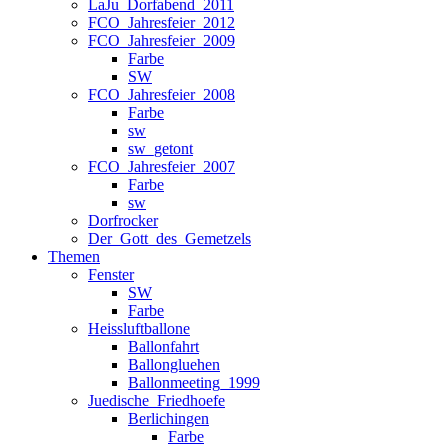
LaJu_Dorfabend_2011
FCO_Jahresfeier_2012
FCO_Jahresfeier_2009
Farbe
SW
FCO_Jahresfeier_2008
Farbe
sw
sw_getont
FCO_Jahresfeier_2007
Farbe
sw
Dorfrocker
Der_Gott_des_Gemetzels
Themen
Fenster
SW
Farbe
Heissluftballone
Ballonfahrt
Ballongluehen
Ballonmeeting_1999
Juedische_Friedhoefe
Berlichingen
Farbe