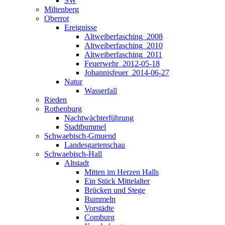
SW
Miltenberg
Oberrot
Ereignisse
Altweiberfasching_2008
Altweiberfasching_2010
Altweiberfasching_2011
Feuerwehr_2012-05-18
Johannisfeuer_2014-06-27
Natur
Wasserfall
Rieden
Rothenburg
Nachtwächterführung
Stadtbummel
Schwaebisch-Gmuend
Landesgartenschau
Schwaebisch-Hall
Altstadt
Mitten im Herzen Halls
Ein Stück Mittelalter
Brücken und Stege
Bummeln
Vorstädte
Comburg