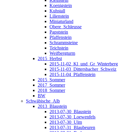
Kleinstein
Koenigstein
Kuhstall
Lilienstein
Miniaturland
Obere_Schleusse
Papststein
Pfaffenstein
Schrammsteine
Teichstein
Weifbergturm
2015_Herbst
2015-11-02_Kl_und_Gr_Winterberg
2015-11-03_Dittersbacher_Schweiz
2015-11-04_Pfaffenstein
2015_Sommer
2017_Sommer
2018_Sommer
BW
Schwäbische_Alb
2013_Blaustein
2013-07-30_Blaustein
2013-07-30_Loewenfels
2013-07-30_Ulm
2013-07-31_Blaubeuren