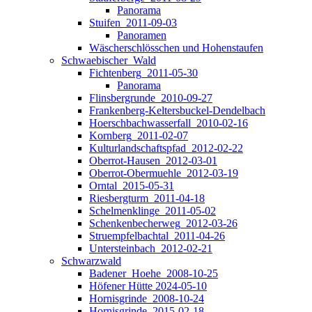
Panorama
Stuifen_2011-09-03
Panoramen
Wäscherschlösschen und Hohenstaufen
Schwaebischer_Wald
Fichtenberg_2011-05-30
Panorama
Flinsbergrunde_2010-09-27
Frankenberg-Keltersbuckel-Dendelbach
Hoerschbachwasserfall_2010-02-16
Kornberg_2011-02-07
Kulturlandschaftspfad_2012-02-22
Oberrot-Hausen_2012-03-01
Oberrot-Obermuehle_2012-03-19
Orntal_2015-05-31
Riesbergturm_2011-04-18
Schelmenklinge_2011-05-02
Schenkenbecherweg_2012-03-26
Struempfelbachtal_2011-04-26
Untersteinbach_2012-02-21
Schwarzwald
Badener_Hoehe_2008-10-25
Höfener Hütte 2024-05-10
Hornisgrinde_2008-10-24
Hornisgrinde_2015-02-18