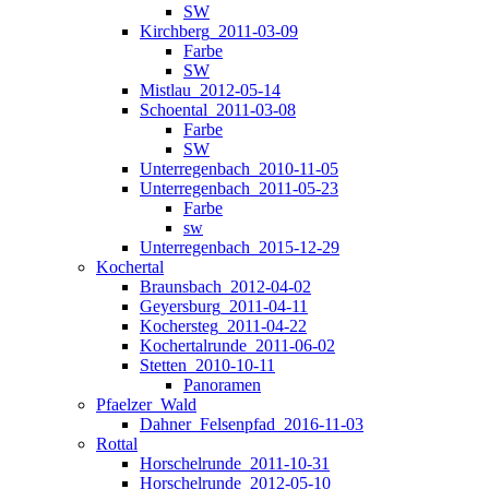
SW
Kirchberg_2011-03-09
Farbe
SW
Mistlau_2012-05-14
Schoental_2011-03-08
Farbe
SW
Unterregenbach_2010-11-05
Unterregenbach_2011-05-23
Farbe
sw
Unterregenbach_2015-12-29
Kochertal
Braunsbach_2012-04-02
Geyersburg_2011-04-11
Kochersteg_2011-04-22
Kochertalrunde_2011-06-02
Stetten_2010-10-11
Panoramen
Pfaelzer_Wald
Dahner_Felsenpfad_2016-11-03
Rottal
Horschelrunde_2011-10-31
Horschelrunde_2012-05-10