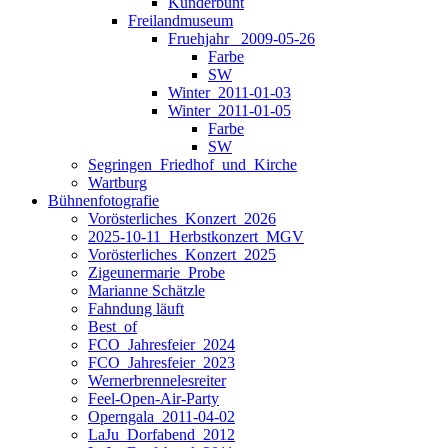
Kunderbunt
Freilandmuseum
Fruehjahr _2009-05-26
Farbe
SW
Winter_2011-01-03
Winter_2011-01-05
Farbe
SW
Segringen_Friedhof_und_Kirche
Wartburg
Bühnenfotografie
Vorösterliches_Konzert_2026
2025-10-11_Herbstkonzert_MGV
Vorösterliches_Konzert_2025
Zigeunermarie_Probe
Marianne Schätzle
Fahndung läuft
Best_of
FCO_Jahresfeier_2024
FCO_Jahresfeier_2023
Wernerbrennelesreiter
Feel-Open-Air-Party
Operngala_2011-04-02
LaJu_Dorfabend_2012