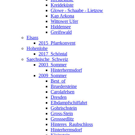
Kreideküste
Glowe - Schaabe - Lietzow
Kap Arkona
Wittower Ufer
Hiddensee
Greifswald
Elsass
2015_Pfarrkonvent
Hohenlohe
2017_Schöntal
Saechsische_Schweiz
2003_Sommer
Hinterhermsdorf
2009_Sommer
Best_of
Bruedersteine
Carolafelsen
Dresden
Elbdampfschiffahrt
Gohrischstein
Gross-Stein
Grosssedlitz
Hinteres_Raubschloss
Hinterhermsdorf