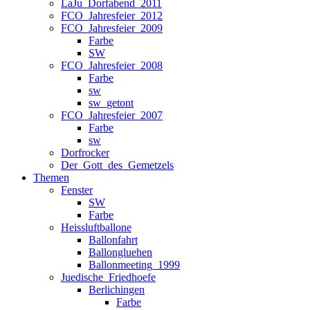
LaJu_Dorfabend_2011
FCO_Jahresfeier_2012
FCO_Jahresfeier_2009
Farbe
SW
FCO_Jahresfeier_2008
Farbe
sw
sw_getont
FCO_Jahresfeier_2007
Farbe
sw
Dorfrocker
Der_Gott_des_Gemetzels
Themen
Fenster
SW
Farbe
Heissluftballone
Ballonfahrt
Ballongluehen
Ballonmeeting_1999
Juedische_Friedhoefe
Berlichingen
Farbe