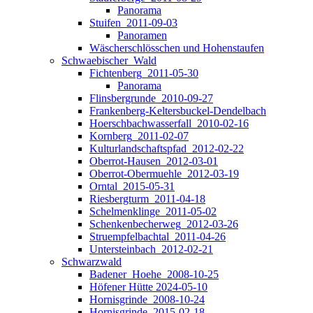
Panorama
Stuifen_2011-09-03
Panoramen
Wäscherschlösschen und Hohenstaufen
Schwaebischer_Wald
Fichtenberg_2011-05-30
Panorama
Flinsbergrunde_2010-09-27
Frankenberg-Keltersbuckel-Dendelbach
Hoerschbachwasserfall_2010-02-16
Kornberg_2011-02-07
Kulturlandschaftspfad_2012-02-22
Oberrot-Hausen_2012-03-01
Oberrot-Obermuehle_2012-03-19
Orntal_2015-05-31
Riesbergturm_2011-04-18
Schelmenklinge_2011-05-02
Schenkenbecherweg_2012-03-26
Struempfelbachtal_2011-04-26
Untersteinbach_2012-02-21
Schwarzwald
Badener_Hoehe_2008-10-25
Höfener Hütte 2024-05-10
Hornisgrinde_2008-10-24
Hornisgrinde_2015-02-18