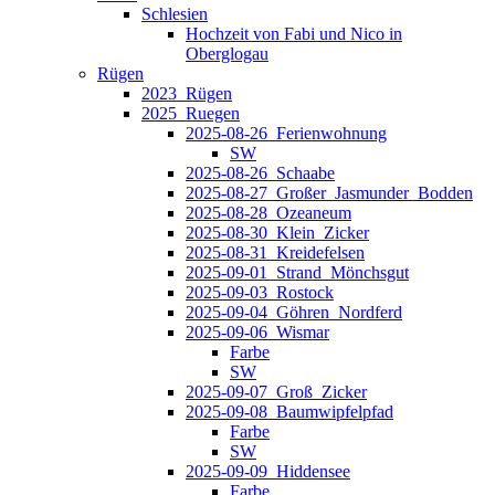
Schlesien
Hochzeit von Fabi und Nico in
Oberglogau
Rügen
2023_Rügen
2025_Ruegen
2025-08-26_Ferienwohnung
SW
2025-08-26_Schaabe
2025-08-27_Großer_Jasmunder_Bodden
2025-08-28_Ozeaneum
2025-08-30_Klein_Zicker
2025-08-31_Kreidefelsen
2025-09-01_Strand_Mönchsgut
2025-09-03_Rostock
2025-09-04_Göhren_Nordferd
2025-09-06_Wismar
Farbe
SW
2025-09-07_Groß_Zicker
2025-09-08_Baumwipfelpfad
Farbe
SW
2025-09-09_Hiddensee
Farbe