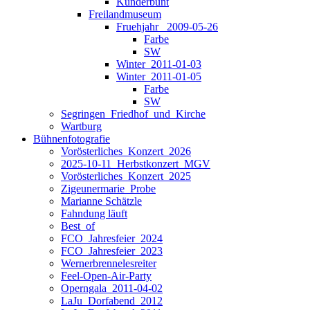
Kunderbunt
Freilandmuseum
Fruehjahr _2009-05-26
Farbe
SW
Winter_2011-01-03
Winter_2011-01-05
Farbe
SW
Segringen_Friedhof_und_Kirche
Wartburg
Bühnenfotografie
Vorösterliches_Konzert_2026
2025-10-11_Herbstkonzert_MGV
Vorösterliches_Konzert_2025
Zigeunermarie_Probe
Marianne Schätzle
Fahndung läuft
Best_of
FCO_Jahresfeier_2024
FCO_Jahresfeier_2023
Wernerbrennelesreiter
Feel-Open-Air-Party
Operngala_2011-04-02
LaJu_Dorfabend_2012