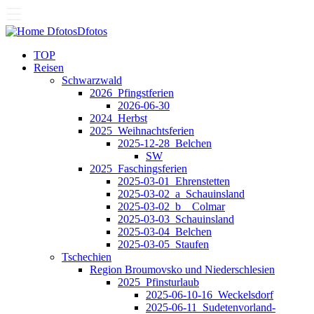
Dfotos
Dfotos
TOP
Reisen
Schwarzwald
2026_Pfingstferien
2026-06-30
2024_Herbst
2025_Weihnachtsferien
2025-12-28_Belchen
SW
2025_Faschingsferien
2025-03-01_Ehrenstetten
2025-03-02_a_Schauinsland
2025-03-02_b__Colmar
2025-03-03_Schauinsland
2025-03-04_Belchen
2025-03-05_Staufen
Tschechien
Region Broumovsko und Niederschlesien
2025_Pfinsturlaub
2025-06-10-16_Weckelsdorf
2025-06-11_Sudetenvorland-