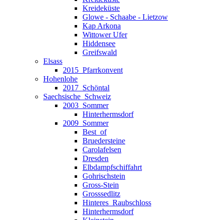
Kreideküste
Glowe - Schaabe - Lietzow
Kap Arkona
Wittower Ufer
Hiddensee
Greifswald
Elsass
2015_Pfarrkonvent
Hohenlohe
2017_Schöntal
Saechsische_Schweiz
2003_Sommer
Hinterhermsdorf
2009_Sommer
Best_of
Bruedersteine
Carolafelsen
Dresden
Elbdampfschiffahrt
Gohrischstein
Gross-Stein
Grosssedlitz
Hinteres_Raubschloss
Hinterhermsdorf