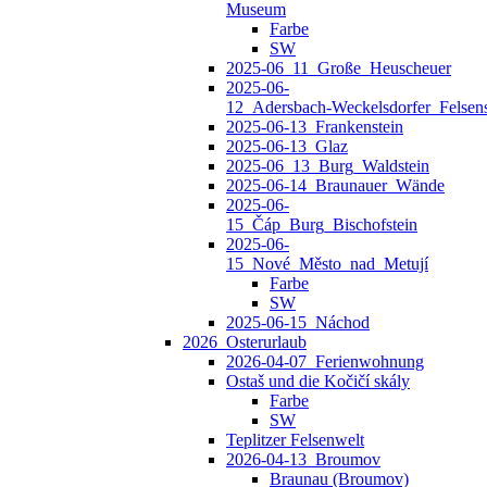
Museum
Farbe
SW
2025-06_11_Große_Heuscheuer
2025-06-
12_Adersbach‑Weckelsdorfer_Felsens
2025-06-13_Frankenstein
2025-06-13_Glaz
2025-06_13_Burg_Waldstein
2025-06-14_Braunauer_Wände
2025-06-
15_Čáp_Burg_Bischofstein
2025-06-
15_Nové_Město_nad_Metují
Farbe
SW
2025-06-15_Náchod
2026_Osterurlaub
2026-04-07_Ferienwohnung
Ostaš und die Kočičí skály
Farbe
SW
Teplitzer Felsenwelt
2026-04-13_Broumov
Braunau (Broumov)