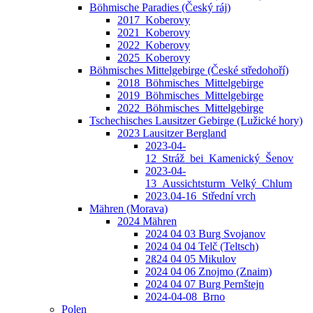
Böhmische Paradies (Český ráj)
2017_Koberovy
2021_Koberovy
2022_Koberovy
2025_Koberovy
Böhmisches Mittelgebirge (České středohoří)
2018_Böhmisches_Mittelgebirge
2019_Böhmisches_Mittelgebirge
2022_Böhmisches_Mittelgebirge
Tschechisches Lausitzer Gebirge (Lužické hory)
2023 Lausitzer Bergland
2023-04-
12_Stráž_bei_Kamenický_Šenov
2023-04-
13_Aussichtsturm_Velký_Chlum
2023.04-16_Střední vrch
Mähren (Morava)
2024 Mähren
2024 04 03 Burg Svojanov
2024 04 04 Telč (Teltsch)
2ß24 04 05 Mikulov
2024 04 06 Znojmo (Znaim)
2024 04 07 Burg Pernštejn
2024-04-08_Brno
Polen