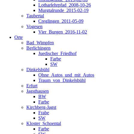
Lotharlehrpfad_2008-10-26
Murgtalrunde_2015-02-19
Taubertal
Creglingen_2011-05-09
Vogesen
Vier_Burgen_2016-11-02
Orte
Bad_Wimpfen
Berlichingen
Juedischer_Friedhof
Farbe
SW
Dinkelsbühl
Ohne_Autos_und_mit_Autos
Traum_von_Dinkelsbühl
Erfurt
Jagsthausen
BW
Farbe
Kirchberg-Jagst
Frabe
SW
Kloster_Schoental
Farbe