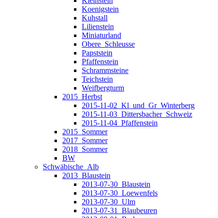
Kleinstein
Koenigstein
Kuhstall
Lilienstein
Miniaturland
Obere_Schleusse
Papststein
Pfaffenstein
Schrammsteine
Teichstein
Weifbergturm
2015_Herbst
2015-11-02_Kl_und_Gr_Winterberg
2015-11-03_Dittersbacher_Schweiz
2015-11-04_Pfaffenstein
2015_Sommer
2017_Sommer
2018_Sommer
BW
Schwäbische_Alb
2013_Blaustein
2013-07-30_Blaustein
2013-07-30_Loewenfels
2013-07-30_Ulm
2013-07-31_Blaubeuren