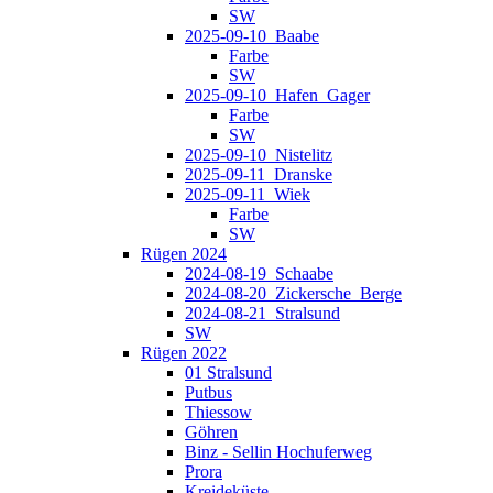
SW
2025-09-10_Baabe
Farbe
SW
2025-09-10_Hafen_Gager
Farbe
SW
2025-09-10_Nistelitz
2025-09-11_Dranske
2025-09-11_Wiek
Farbe
SW
Rügen 2024
2024-08-19_Schaabe
2024-08-20_Zickersche_Berge
2024-08-21_Stralsund
SW
Rügen 2022
01 Stralsund
Putbus
Thiessow
Göhren
Binz - Sellin Hochuferweg
Prora
Kreideküste