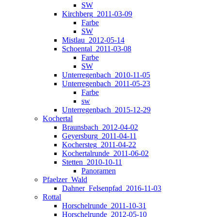
SW
Kirchberg_2011-03-09
Farbe
SW
Mistlau_2012-05-14
Schoental_2011-03-08
Farbe
SW
Unterregenbach_2010-11-05
Unterregenbach_2011-05-23
Farbe
sw
Unterregenbach_2015-12-29
Kochertal
Braunsbach_2012-04-02
Geyersburg_2011-04-11
Kochersteg_2011-04-22
Kochertalrunde_2011-06-02
Stetten_2010-10-11
Panoramen
Pfaelzer_Wald
Dahner_Felsenpfad_2016-11-03
Rottal
Horschelrunde_2011-10-31
Horschelrunde_2012-05-10