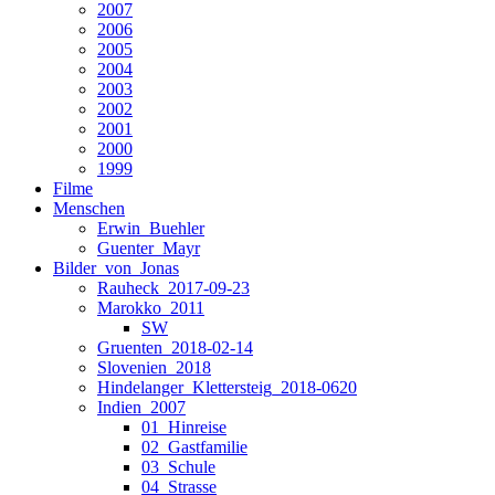
2007
2006
2005
2004
2003
2002
2001
2000
1999
Filme
Menschen
Erwin_Buehler
Guenter_Mayr
Bilder_von_Jonas
Rauheck_2017-09-23
Marokko_2011
SW
Gruenten_2018-02-14
Slovenien_2018
Hindelanger_Klettersteig_2018-0620
Indien_2007
01_Hinreise
02_Gastfamilie
03_Schule
04_Strasse