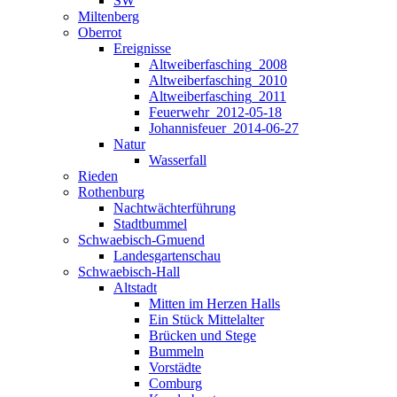
SW
Miltenberg
Oberrot
Ereignisse
Altweiberfasching_2008
Altweiberfasching_2010
Altweiberfasching_2011
Feuerwehr_2012-05-18
Johannisfeuer_2014-06-27
Natur
Wasserfall
Rieden
Rothenburg
Nachtwächterführung
Stadtbummel
Schwaebisch-Gmuend
Landesgartenschau
Schwaebisch-Hall
Altstadt
Mitten im Herzen Halls
Ein Stück Mittelalter
Brücken und Stege
Bummeln
Vorstädte
Comburg