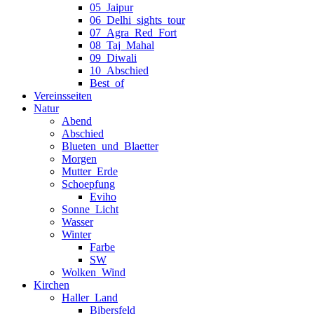
05_Jaipur
06_Delhi_sights_tour
07_Agra_Red_Fort
08_Taj_Mahal
09_Diwali
10_Abschied
Best_of
Vereinsseiten
Natur
Abend
Abschied
Blueten_und_Blaetter
Morgen
Mutter_Erde
Schoepfung
Eviho
Sonne_Licht
Wasser
Winter
Farbe
SW
Wolken_Wind
Kirchen
Haller_Land
Bibersfeld