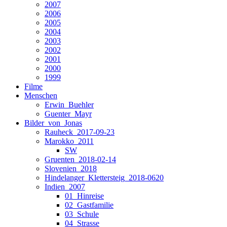
2007
2006
2005
2004
2003
2002
2001
2000
1999
Filme
Menschen
Erwin_Buehler
Guenter_Mayr
Bilder_von_Jonas
Rauheck_2017-09-23
Marokko_2011
SW
Gruenten_2018-02-14
Slovenien_2018
Hindelanger_Klettersteig_2018-0620
Indien_2007
01_Hinreise
02_Gastfamilie
03_Schule
04_Strasse