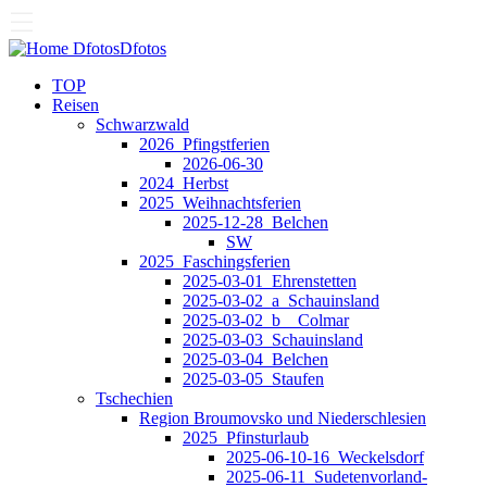
Dfotos
Dfotos
TOP
Reisen
Schwarzwald
2026_Pfingstferien
2026-06-30
2024_Herbst
2025_Weihnachtsferien
2025-12-28_Belchen
SW
2025_Faschingsferien
2025-03-01_Ehrenstetten
2025-03-02_a_Schauinsland
2025-03-02_b__Colmar
2025-03-03_Schauinsland
2025-03-04_Belchen
2025-03-05_Staufen
Tschechien
Region Broumovsko und Niederschlesien
2025_Pfinsturlaub
2025-06-10-16_Weckelsdorf
2025-06-11_Sudetenvorland-