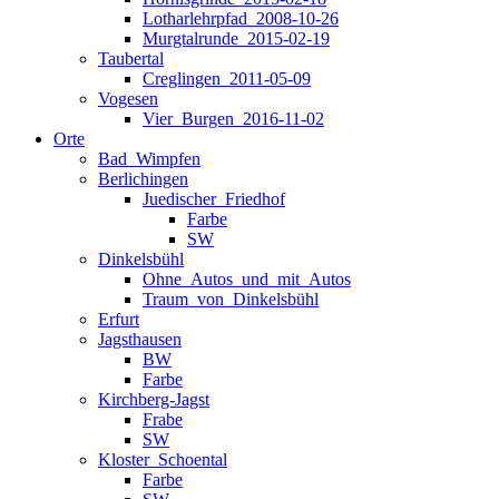
Lotharlehrpfad_2008-10-26
Murgtalrunde_2015-02-19
Taubertal
Creglingen_2011-05-09
Vogesen
Vier_Burgen_2016-11-02
Orte
Bad_Wimpfen
Berlichingen
Juedischer_Friedhof
Farbe
SW
Dinkelsbühl
Ohne_Autos_und_mit_Autos
Traum_von_Dinkelsbühl
Erfurt
Jagsthausen
BW
Farbe
Kirchberg-Jagst
Frabe
SW
Kloster_Schoental
Farbe