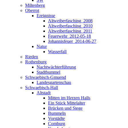
SW
Miltenberg
Oberrot
Ereignisse
Altweiberfasching_2008
Altweiberfasching_2010
Altweiberfasching_2011
Feuerwehr_2012-05-18
Johannisfeuer_2014-06-27
Natur
Wasserfall
Rieden
Rothenburg
Nachtwächterführung
Stadtbummel
Schwaebisch-Gmuend
Landesgartenschau
Schwaebisch-Hall
Altstadt
Mitten im Herzen Halls
Ein Stück Mittelalter
Brücken und Stege
Bummeln
Vorstädte
Comburg