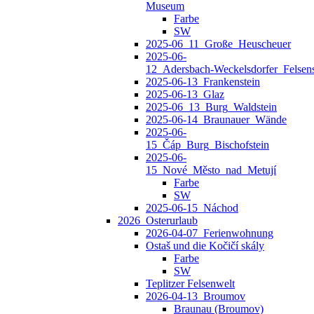
Museum
Farbe
SW
2025-06_11_Große_Heuscheuer
2025-06-
12_Adersbach‑Weckelsdorfer_Felsens
2025-06-13_Frankenstein
2025-06-13_Glaz
2025-06_13_Burg_Waldstein
2025-06-14_Braunauer_Wände
2025-06-
15_Čáp_Burg_Bischofstein
2025-06-
15_Nové_Město_nad_Metují
Farbe
SW
2025-06-15_Náchod
2026_Osterurlaub
2026-04-07_Ferienwohnung
Ostaš und die Kočičí skály
Farbe
SW
Teplitzer Felsenwelt
2026-04-13_Broumov
Braunau (Broumov)