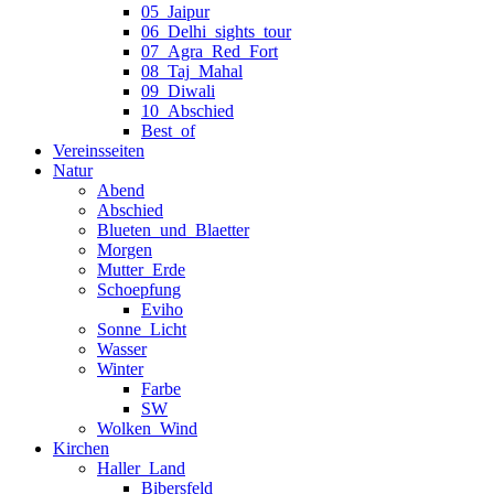
05_Jaipur
06_Delhi_sights_tour
07_Agra_Red_Fort
08_Taj_Mahal
09_Diwali
10_Abschied
Best_of
Vereinsseiten
Natur
Abend
Abschied
Blueten_und_Blaetter
Morgen
Mutter_Erde
Schoepfung
Eviho
Sonne_Licht
Wasser
Winter
Farbe
SW
Wolken_Wind
Kirchen
Haller_Land
Bibersfeld