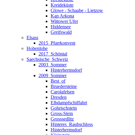
Kreideküste
Glowe - Schaabe - Lietzow
Kap Arkona
Wittower Ufer
Hiddensee
Greifswald
Elsass
2015_Pfarrkonvent
Hohenlohe
2017_Schöntal
Saechsische_Schweiz
2003_Sommer
Hinterhermsdorf
2009_Sommer
Best_of
Bruedersteine
Carolafelsen
Dresden
Elbdampfschiffahrt
Gohrischstein
Gross-Stein
Grosssedlitz
Hinteres_Raubschloss
Hinterhermsdorf