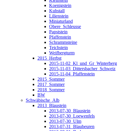
Kleinstein
Koenigstein
Kuhstall
Lilienstein
Miniaturland
Obere_Schleusse
Papststein
Pfaffenstein
Schrammsteine
Teichstein
Weifbergturm
2015_Herbst
2015-11-02_Kl_und_Gr_Winterberg
2015-11-03_Dittersbacher_Schweiz
2015-11-04_Pfaffenstein
2015_Sommer
2017_Sommer
2018_Sommer
BW
Schwäbische_Alb
2013_Blaustein
2013-07-30_Blaustein
2013-07-30_Loewenfels
2013-07-30_Ulm
2013-07-31_Blaubeuren