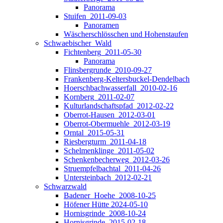
Panorama
Stuifen_2011-09-03
Panoramen
Wäscherschlösschen und Hohenstaufen
Schwaebischer_Wald
Fichtenberg_2011-05-30
Panorama
Flinsbergrunde_2010-09-27
Frankenberg-Keltersbuckel-Dendelbach
Hoerschbachwasserfall_2010-02-16
Kornberg_2011-02-07
Kulturlandschaftspfad_2012-02-22
Oberrot-Hausen_2012-03-01
Oberrot-Obermuehle_2012-03-19
Orntal_2015-05-31
Riesbergturm_2011-04-18
Schelmenklinge_2011-05-02
Schenkenbecherweg_2012-03-26
Struempfelbachtal_2011-04-26
Untersteinbach_2012-02-21
Schwarzwald
Badener_Hoehe_2008-10-25
Höfener Hütte 2024-05-10
Hornisgrinde_2008-10-24
Hornisgrinde_2015-02-18