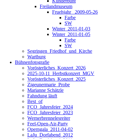
Kunderbunt
Freilandmuseum
Fruehjahr _2009-05-26
Farbe
SW
Winter_2011-01-03
Winter_2011-01-05
Farbe
SW
Segringen_Friedhof_und_Kirche
Wartburg
Bühnenfotografie
Vorösterliches_Konzert_2026
2025-10-11_Herbstkonzert_MGV
Vorösterliches_Konzert_2025
Zigeunermarie_Probe
Marianne Schätzle
Fahndung läuft
Best_of
FCO_Jahresfeier_2024
FCO_Jahresfeier_2023
Wernerbrennelesreiter
Feel-Open-Air-Party
Operngala_2011-04-02
LaJu_Dorfabend_2012