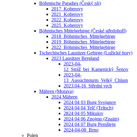
Böhmische Paradies (Český ráj)
2017_Koberovy
2021_Koberovy
2022_Koberovy
2025_Koberovy
Böhmisches Mittelgebirge (České středohoří)
2018_Böhmisches_Mittelgebirge
2019_Böhmisches_Mittelgebirge
2022_Böhmisches_Mittelgebirge
Tschechisches Lausitzer Gebirge (Lužické hory)
2023 Lausitzer Bergland
2023-04-
12_Stráž_bei_Kamenický_Šenov
2023-04-
13_Aussichtsturm_Velký_Chlum
2023.04-16_Střední vrch
Mähren (Morava)
2024 Mähren
2024 04 03 Burg Svojanov
2024 04 04 Telč (Teltsch)
2ß24 04 05 Mikulov
2024 04 06 Znojmo (Znaim)
2024 04 07 Burg Pernštejn
2024-04-08_Brno
Polen