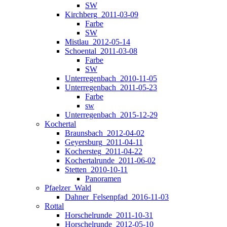
SW
Kirchberg_2011-03-09
Farbe
SW
Mistlau_2012-05-14
Schoental_2011-03-08
Farbe
SW
Unterregenbach_2010-11-05
Unterregenbach_2011-05-23
Farbe
sw
Unterregenbach_2015-12-29
Kochertal
Braunsbach_2012-04-02
Geyersburg_2011-04-11
Kochersteg_2011-04-22
Kochertalrunde_2011-06-02
Stetten_2010-10-11
Panoramen
Pfaelzer_Wald
Dahner_Felsenpfad_2016-11-03
Rottal
Horschelrunde_2011-10-31
Horschelrunde_2012-05-10