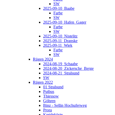
SW
2025-09-10_Baabe
Farbe
SW
2025-09-10_Hafen_Gager
Farbe
SW
2025-09-10_Nistelitz
2025-09-11_Dranske
2025-09-11_Wiek
Farbe
SW
Rügen 2024
2024-08-19_Schaabe
2024-08-20_Zickersche_Berge
2024-08-21_Stralsund
SW
Rügen 2022
01 Stralsund
Putbus
Thiessow
Göhren
Binz - Sellin Hochuferweg
Prora
Kreideküste