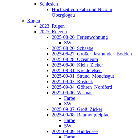
Schlesien
Hochzeit von Fabi und Nico in
Oberglogau
Rügen
2023_Rügen
2025_Ruegen
2025-08-26_Ferienwohnung
SW
2025-08-26_Schaabe
2025-08-27_Großer_Jasmunder_Bodden
2025-08-28_Ozeaneum
2025-08-30_Klein_Zicker
2025-08-31_Kreidefelsen
2025-09-01_Strand_Mönchsgut
2025-09-03_Rostock
2025-09-04_Göhren_Nordferd
2025-09-06_Wismar
Farbe
SW
2025-09-07_Groß_Zicker
2025-09-08_Baumwipfelpfad
Farbe
SW
2025-09-09_Hiddensee
Farbe