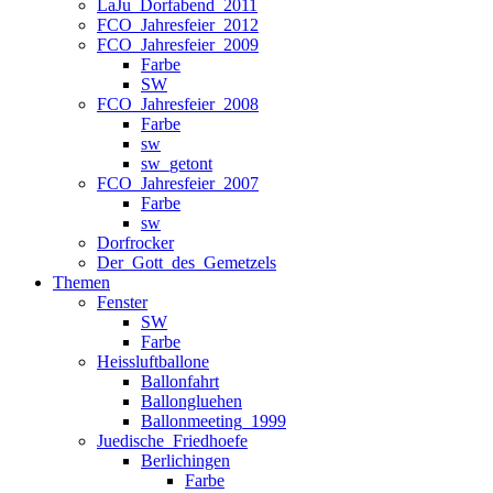
LaJu_Dorfabend_2011
FCO_Jahresfeier_2012
FCO_Jahresfeier_2009
Farbe
SW
FCO_Jahresfeier_2008
Farbe
sw
sw_getont
FCO_Jahresfeier_2007
Farbe
sw
Dorfrocker
Der_Gott_des_Gemetzels
Themen
Fenster
SW
Farbe
Heissluftballone
Ballonfahrt
Ballongluehen
Ballonmeeting_1999
Juedische_Friedhoefe
Berlichingen
Farbe