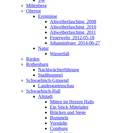
SW
Miltenberg
Oberrot
Ereignisse
Altweiberfasching_2008
Altweiberfasching_2010
Altweiberfasching_2011
Feuerwehr_2012-05-18
Johannisfeuer_2014-06-27
Natur
Wasserfall
Rieden
Rothenburg
Nachtwächterführung
Stadtbummel
Schwaebisch-Gmuend
Landesgartenschau
Schwaebisch-Hall
Altstadt
Mitten im Herzen Halls
Ein Stück Mittelalter
Brücken und Stege
Bummeln
Vorstädte
Comburg