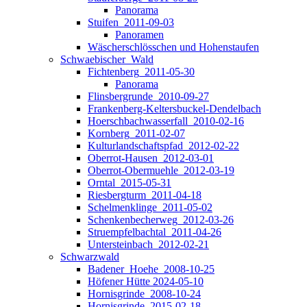
Panorama
Stuifen_2011-09-03
Panoramen
Wäscherschlösschen und Hohenstaufen
Schwaebischer_Wald
Fichtenberg_2011-05-30
Panorama
Flinsbergrunde_2010-09-27
Frankenberg-Keltersbuckel-Dendelbach
Hoerschbachwasserfall_2010-02-16
Kornberg_2011-02-07
Kulturlandschaftspfad_2012-02-22
Oberrot-Hausen_2012-03-01
Oberrot-Obermuehle_2012-03-19
Orntal_2015-05-31
Riesbergturm_2011-04-18
Schelmenklinge_2011-05-02
Schenkenbecherweg_2012-03-26
Struempfelbachtal_2011-04-26
Untersteinbach_2012-02-21
Schwarzwald
Badener_Hoehe_2008-10-25
Höfener Hütte 2024-05-10
Hornisgrinde_2008-10-24
Hornisgrinde_2015-02-18