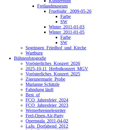
Kunderbunt
Freilandmuseum
Fruehjahr _2009-05-26
Farbe
SW
Winter_2011-01-03
Winter_2011-01-05
Farbe
SW
Segringen_Friedhof_und_Kirche
Wartburg
Bühnenfotografie
Vorösterliches_Konzert_2026
2025-10-11_Herbstkonzert_MGV
Vorösterliches_Konzert_2025
Zigeunermarie_Probe
Marianne Schätzle
Fahndung läuft
Best_of
FCO_Jahresfeier_2024
FCO_Jahresfeier_2023
Wernerbrennelesreiter
Feel-Open-Air-Party
Operngala_2011-04-02
LaJu_Dorfabend_2012