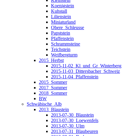
Kleinstein
Koenigstein
Kuhstall
Lilienstein
Miniaturland
Obere_Schleusse
Papststein
Pfaffenstein
Schrammsteine
Teichstein
Weifbergturm
2015_Herbst
2015-11-02_Kl_und_Gr_Winterberg
2015-11-03_Dittersbacher_Schweiz
2015-11-04_Pfaffenstein
2015_Sommer
2017_Sommer
2018_Sommer
BW
Schwäbische_Alb
2013_Blaustein
2013-07-30_Blaustein
2013-07-30_Loewenfels
2013-07-30_Ulm
2013-07-31_Blaubeuren