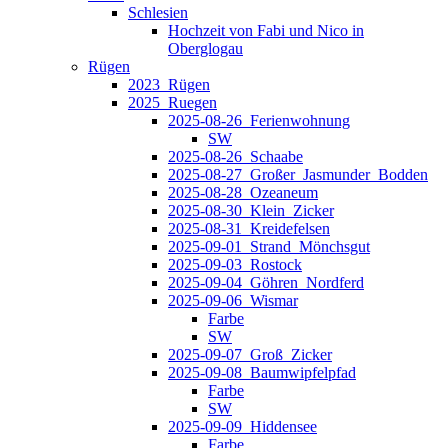
Schlesien
Hochzeit von Fabi und Nico in
Oberglogau
Rügen
2023_Rügen
2025_Ruegen
2025-08-26_Ferienwohnung
SW
2025-08-26_Schaabe
2025-08-27_Großer_Jasmunder_Bodden
2025-08-28_Ozeaneum
2025-08-30_Klein_Zicker
2025-08-31_Kreidefelsen
2025-09-01_Strand_Mönchsgut
2025-09-03_Rostock
2025-09-04_Göhren_Nordferd
2025-09-06_Wismar
Farbe
SW
2025-09-07_Groß_Zicker
2025-09-08_Baumwipfelpfad
Farbe
SW
2025-09-09_Hiddensee
Farbe