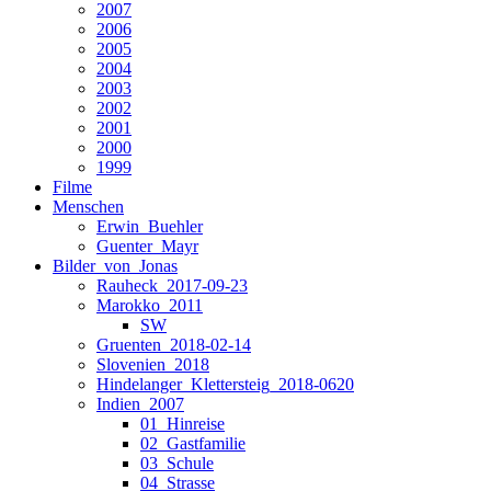
2007
2006
2005
2004
2003
2002
2001
2000
1999
Filme
Menschen
Erwin_Buehler
Guenter_Mayr
Bilder_von_Jonas
Rauheck_2017-09-23
Marokko_2011
SW
Gruenten_2018-02-14
Slovenien_2018
Hindelanger_Klettersteig_2018-0620
Indien_2007
01_Hinreise
02_Gastfamilie
03_Schule
04_Strasse