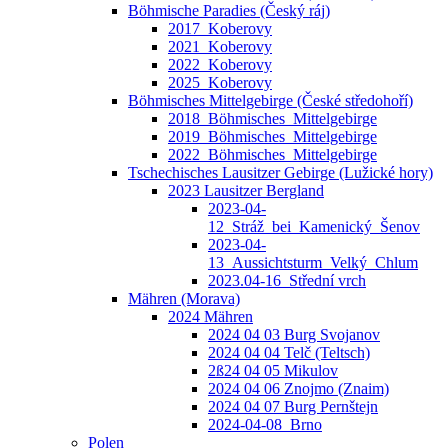
Böhmische Paradies (Český ráj)
2017_Koberovy
2021_Koberovy
2022_Koberovy
2025_Koberovy
Böhmisches Mittelgebirge (České středohoří)
2018_Böhmisches_Mittelgebirge
2019_Böhmisches_Mittelgebirge
2022_Böhmisches_Mittelgebirge
Tschechisches Lausitzer Gebirge (Lužické hory)
2023 Lausitzer Bergland
2023-04-
12_Stráž_bei_Kamenický_Šenov
2023-04-
13_Aussichtsturm_Velký_Chlum
2023.04-16_Střední vrch
Mähren (Morava)
2024 Mähren
2024 04 03 Burg Svojanov
2024 04 04 Telč (Teltsch)
2ß24 04 05 Mikulov
2024 04 06 Znojmo (Znaim)
2024 04 07 Burg Pernštejn
2024-04-08_Brno
Polen