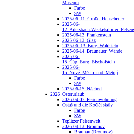
Museum
Farbe
SW
2025-06_11_Große_Heuscheuer
2025-06-
12_Adersbach‑Weckelsdorfer_Felsens
2025-06-13_Frankenstein
2025-06-13_Glaz
2025-06_13_Burg_Waldstein
2025-06-14_Braunauer_Wände
2025-06-
15_Čáp_Burg_Bischofstein
2025-06-
15_Nové_Město_nad_Metují
Farbe
SW
2025-06-15_Náchod
2026_Osterurlaub
2026-04-07_Ferienwohnung
Ostaš und die Kočičí skály
Farbe
SW
Teplitzer Felsenwelt
2026-04-13_Broumov
Braunau (Broumov)