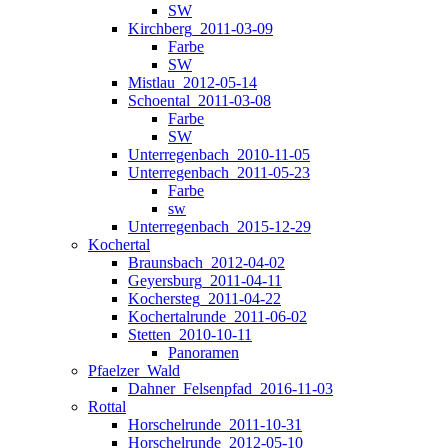
SW
Kirchberg_2011-03-09
Farbe
SW
Mistlau_2012-05-14
Schoental_2011-03-08
Farbe
SW
Unterregenbach_2010-11-05
Unterregenbach_2011-05-23
Farbe
sw
Unterregenbach_2015-12-29
Kochertal
Braunsbach_2012-04-02
Geyersburg_2011-04-11
Kochersteg_2011-04-22
Kochertalrunde_2011-06-02
Stetten_2010-10-11
Panoramen
Pfaelzer_Wald
Dahner_Felsenpfad_2016-11-03
Rottal
Horschelrunde_2011-10-31
Horschelrunde_2012-05-10