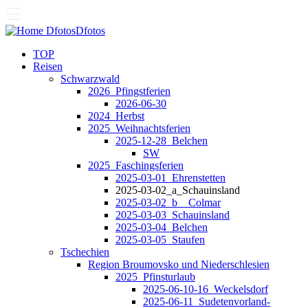
Dfotos
Dfotos
TOP
Reisen
Schwarzwald
2026_Pfingstferien
2026-06-30
2024_Herbst
2025_Weihnachtsferien
2025-12-28_Belchen
SW
2025_Faschingsferien
2025-03-01_Ehrenstetten
2025-03-02_a_Schauinsland
2025-03-02_b__Colmar
2025-03-03_Schauinsland
2025-03-04_Belchen
2025-03-05_Staufen
Tschechien
Region Broumovsko und Niederschlesien
2025_Pfinsturlaub
2025-06-10-16_Weckelsdorf
2025-06-11_Sudetenvorland-