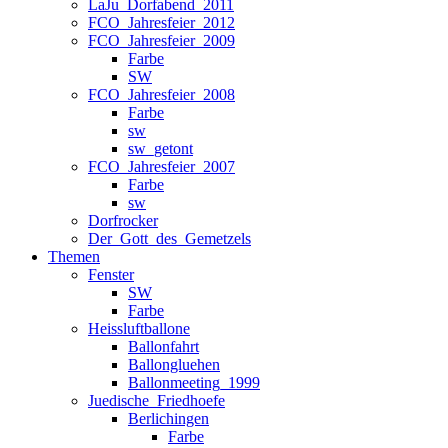
LaJu_Dorfabend_2011
FCO_Jahresfeier_2012
FCO_Jahresfeier_2009
Farbe
SW
FCO_Jahresfeier_2008
Farbe
sw
sw_getont
FCO_Jahresfeier_2007
Farbe
sw
Dorfrocker
Der_Gott_des_Gemetzels
Themen
Fenster
SW
Farbe
Heissluftballone
Ballonfahrt
Ballongluehen
Ballonmeeting_1999
Juedische_Friedhoefe
Berlichingen
Farbe