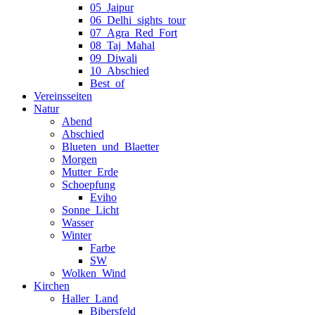
05_Jaipur
06_Delhi_sights_tour
07_Agra_Red_Fort
08_Taj_Mahal
09_Diwali
10_Abschied
Best_of
Vereinsseiten
Natur
Abend
Abschied
Blueten_und_Blaetter
Morgen
Mutter_Erde
Schoepfung
Eviho
Sonne_Licht
Wasser
Winter
Farbe
SW
Wolken_Wind
Kirchen
Haller_Land
Bibersfeld