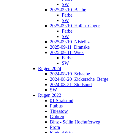
SW
2025-09-10_Baabe
Farbe
SW
2025-09-10_Hafen_Gager
Farbe
SW
2025-09-10_Nistelitz
2025-09-11_Dranske
2025-09-11_Wiek
Farbe
SW
Rügen 2024
2024-08-19_Schaabe
2024-08-20_Zickersche_Berge
2024-08-21_Stralsund
SW
Rügen 2022
01 Stralsund
Putbus
Thiessow
Göhren
Binz - Sellin Hochuferweg
Prora
Kreideküste