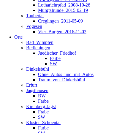
Lotharlehrpfad_2008-10-26
Murgtalrunde_2015-02-19
Taubertal
Creglingen_2011-05-09
Vogesen
Vier_Burgen_2016-11-02
Orte
Bad_Wimpfen
Berlichingen
Juedischer_Friedhof
Farbe
SW
Dinkelsbühl
Ohne_Autos_und_mit_Autos
Traum_von_Dinkelsbühl
Erfurt
Jagsthausen
BW
Farbe
Kirchberg-Jagst
Frabe
SW
Kloster_Schoental
Farbe