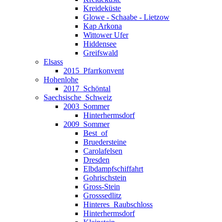
Kreideküste
Glowe - Schaabe - Lietzow
Kap Arkona
Wittower Ufer
Hiddensee
Greifswald
Elsass
2015_Pfarrkonvent
Hohenlohe
2017_Schöntal
Saechsische_Schweiz
2003_Sommer
Hinterhermsdorf
2009_Sommer
Best_of
Bruedersteine
Carolafelsen
Dresden
Elbdampfschiffahrt
Gohrischstein
Gross-Stein
Grosssedlitz
Hinteres_Raubschloss
Hinterhermsdorf