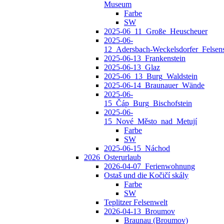
Museum
Farbe
SW
2025-06_11_Große_Heuscheuer
2025-06-
12_Adersbach‑Weckelsdorfer_Felsens
2025-06-13_Frankenstein
2025-06-13_Glaz
2025-06_13_Burg_Waldstein
2025-06-14_Braunauer_Wände
2025-06-
15_Čáp_Burg_Bischofstein
2025-06-
15_Nové_Město_nad_Metují
Farbe
SW
2025-06-15_Náchod
2026_Osterurlaub
2026-04-07_Ferienwohnung
Ostaš und die Kočičí skály
Farbe
SW
Teplitzer Felsenwelt
2026-04-13_Broumov
Braunau (Broumov)