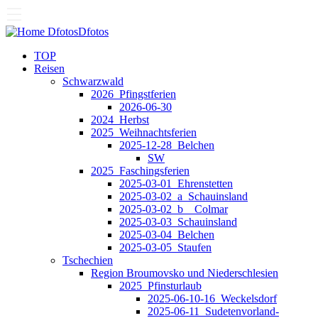
Dfotos
Dfotos
TOP
Reisen
Schwarzwald
2026_Pfingstferien
2026-06-30
2024_Herbst
2025_Weihnachtsferien
2025-12-28_Belchen
SW
2025_Faschingsferien
2025-03-01_Ehrenstetten
2025-03-02_a_Schauinsland
2025-03-02_b__Colmar
2025-03-03_Schauinsland
2025-03-04_Belchen
2025-03-05_Staufen
Tschechien
Region Broumovsko und Niederschlesien
2025_Pfinsturlaub
2025-06-10-16_Weckelsdorf
2025-06-11_Sudetenvorland-