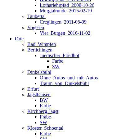
Lotharlehrpfad_2008-10-26
Murgtalrunde_2015-02-19
Taubertal
Creglingen_2011-05-09
Vogesen
Vier_Burgen_2016-11-02
Orte
Bad_Wimpfen
Berlichingen
Juedischer_Friedhof
Farbe
SW
Dinkelsbühl
Ohne_Autos_und_mit_Autos
Traum_von_Dinkelsbühl
Erfurt
Jagsthausen
BW
Farbe
Kirchberg-Jagst
Frabe
SW
Kloster_Schoental
Farbe