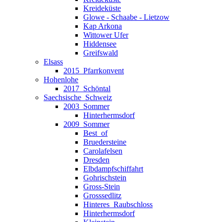
Kreideküste
Glowe - Schaabe - Lietzow
Kap Arkona
Wittower Ufer
Hiddensee
Greifswald
Elsass
2015_Pfarrkonvent
Hohenlohe
2017_Schöntal
Saechsische_Schweiz
2003_Sommer
Hinterhermsdorf
2009_Sommer
Best_of
Bruedersteine
Carolafelsen
Dresden
Elbdampfschiffahrt
Gohrischstein
Gross-Stein
Grosssedlitz
Hinteres_Raubschloss
Hinterhermsdorf