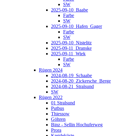
SW
2025-09-10_Baabe
Farbe
SW
2025-09-10_Hafen_Gager
Farbe
SW
2025-09-10_Nistelitz
2025-09-11_Dranske
2025-09-11_Wiek
Farbe
SW
Rügen 2024
2024-08-19_Schaabe
2024-08-20_Zickersche_Berge
2024-08-21_Stralsund
SW
Rügen 2022
01 Stralsund
Putbus
Thiessow
Göhren
Binz - Sellin Hochuferweg
Prora
Kreideküste