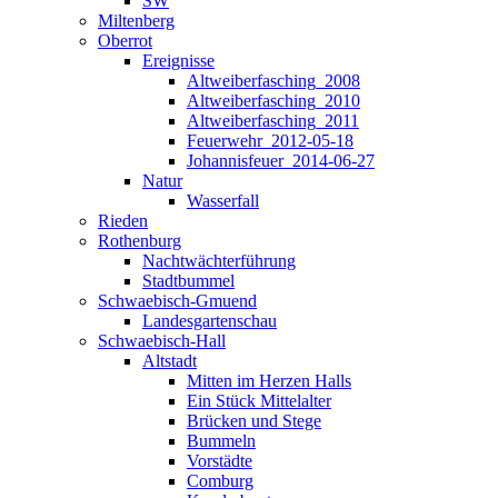
SW
Miltenberg
Oberrot
Ereignisse
Altweiberfasching_2008
Altweiberfasching_2010
Altweiberfasching_2011
Feuerwehr_2012-05-18
Johannisfeuer_2014-06-27
Natur
Wasserfall
Rieden
Rothenburg
Nachtwächterführung
Stadtbummel
Schwaebisch-Gmuend
Landesgartenschau
Schwaebisch-Hall
Altstadt
Mitten im Herzen Halls
Ein Stück Mittelalter
Brücken und Stege
Bummeln
Vorstädte
Comburg