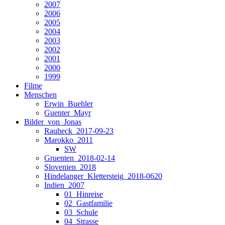
2007
2006
2005
2004
2003
2002
2001
2000
1999
Filme
Menschen
Erwin_Buehler
Guenter_Mayr
Bilder_von_Jonas
Rauheck_2017-09-23
Marokko_2011
SW
Gruenten_2018-02-14
Slovenien_2018
Hindelanger_Klettersteig_2018-0620
Indien_2007
01_Hinreise
02_Gastfamilie
03_Schule
04_Strasse