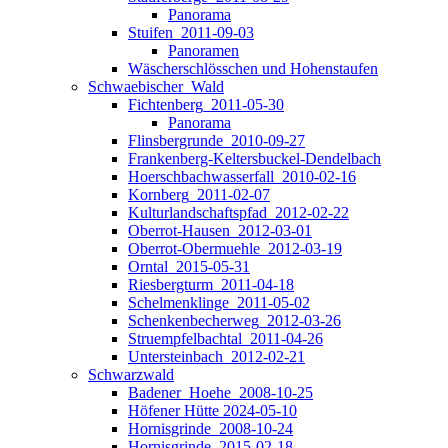
Panorama
Stuifen_2011-09-03
Panoramen
Wäscherschlösschen und Hohenstaufen
Schwaebischer_Wald
Fichtenberg_2011-05-30
Panorama
Flinsbergrunde_2010-09-27
Frankenberg-Keltersbuckel-Dendelbach
Hoerschbachwasserfall_2010-02-16
Kornberg_2011-02-07
Kulturlandschaftspfad_2012-02-22
Oberrot-Hausen_2012-03-01
Oberrot-Obermuehle_2012-03-19
Orntal_2015-05-31
Riesbergturm_2011-04-18
Schelmenklinge_2011-05-02
Schenkenbecherweg_2012-03-26
Struempfelbachtal_2011-04-26
Untersteinbach_2012-02-21
Schwarzwald
Badener_Hoehe_2008-10-25
Höfener Hütte 2024-05-10
Hornisgrinde_2008-10-24
Hornisgrinde_2015-02-18