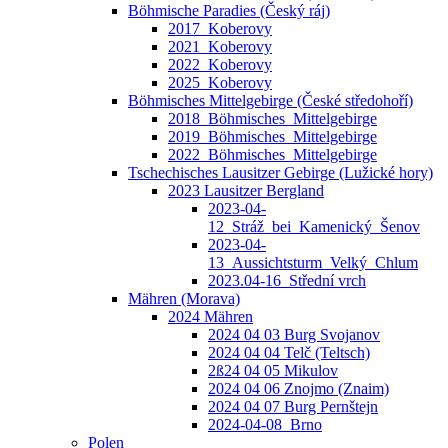
Böhmische Paradies (Český ráj)
2017_Koberovy
2021_Koberovy
2022_Koberovy
2025_Koberovy
Böhmisches Mittelgebirge (České středohoří)
2018_Böhmisches_Mittelgebirge
2019_Böhmisches_Mittelgebirge
2022_Böhmisches_Mittelgebirge
Tschechisches Lausitzer Gebirge (Lužické hory)
2023 Lausitzer Bergland
2023-04-
12_Stráž_bei_Kamenický_Šenov
2023-04-
13_Aussichtsturm_Velký_Chlum
2023.04-16_Střední vrch
Mähren (Morava)
2024 Mähren
2024 04 03 Burg Svojanov
2024 04 04 Telč (Teltsch)
2ß24 04 05 Mikulov
2024 04 06 Znojmo (Znaim)
2024 04 07 Burg Pernštejn
2024-04-08_Brno
Polen