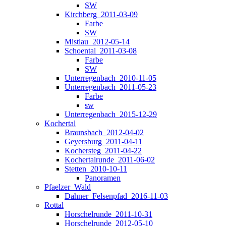
SW
Kirchberg_2011-03-09
Farbe
SW
Mistlau_2012-05-14
Schoental_2011-03-08
Farbe
SW
Unterregenbach_2010-11-05
Unterregenbach_2011-05-23
Farbe
sw
Unterregenbach_2015-12-29
Kochertal
Braunsbach_2012-04-02
Geyersburg_2011-04-11
Kochersteg_2011-04-22
Kochertalrunde_2011-06-02
Stetten_2010-10-11
Panoramen
Pfaelzer_Wald
Dahner_Felsenpfad_2016-11-03
Rottal
Horschelrunde_2011-10-31
Horschelrunde_2012-05-10