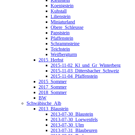
Kleinstein
Koenigstein
Kuhstall
Lilienstein
Miniaturland
Obere_Schleusse
Papststein
Pfaffenstein
Schrammsteine
Teichstein
Weifbergturm
2015_Herbst
2015-11-02_Kl_und_Gr_Winterberg
2015-11-03_Dittersbacher_Schweiz
2015-11-04_Pfaffenstein
2015_Sommer
2017_Sommer
2018_Sommer
BW
Schwäbische_Alb
2013_Blaustein
2013-07-30_Blaustein
2013-07-30_Loewenfels
2013-07-30_Ulm
2013-07-31_Blaubeuren