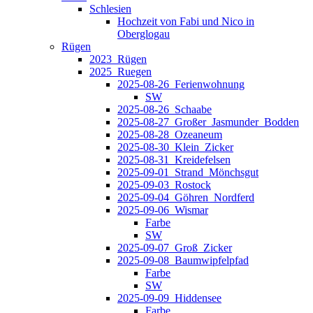
Schlesien
Hochzeit von Fabi und Nico in
Oberglogau
Rügen
2023_Rügen
2025_Ruegen
2025-08-26_Ferienwohnung
SW
2025-08-26_Schaabe
2025-08-27_Großer_Jasmunder_Bodden
2025-08-28_Ozeaneum
2025-08-30_Klein_Zicker
2025-08-31_Kreidefelsen
2025-09-01_Strand_Mönchsgut
2025-09-03_Rostock
2025-09-04_Göhren_Nordferd
2025-09-06_Wismar
Farbe
SW
2025-09-07_Groß_Zicker
2025-09-08_Baumwipfelpfad
Farbe
SW
2025-09-09_Hiddensee
Farbe