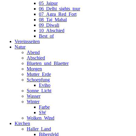
05_Jaipur
06_Delhi_sights_tour
07_Agra_Red_Fort
08_Taj_Mahal
09_Diwali
10_Abschied
Best_of
Vereinsseiten
Natur
Abend
Abschied
Blueten_und_Blaetter
Morgen
Mutter_Erde
Schoepfung
Eviho
Sonne_Licht
Wasser
Winter
Farbe
SW
Wolken_Wind
Kirchen
Haller_Land
Bibersfeld