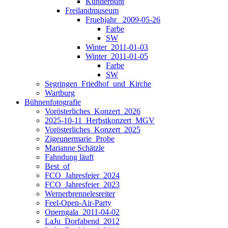
Kunderbunt
Freilandmuseum
Fruehjahr _2009-05-26
Farbe
SW
Winter_2011-01-03
Winter_2011-01-05
Farbe
SW
Segringen_Friedhof_und_Kirche
Wartburg
Bühnenfotografie
Vorösterliches_Konzert_2026
2025-10-11_Herbstkonzert_MGV
Vorösterliches_Konzert_2025
Zigeunermarie_Probe
Marianne Schätzle
Fahndung läuft
Best_of
FCO_Jahresfeier_2024
FCO_Jahresfeier_2023
Wernerbrennelesreiter
Feel-Open-Air-Party
Operngala_2011-04-02
LaJu_Dorfabend_2012