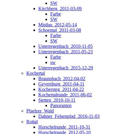
SW
Kirchberg_2011-03-09
Farbe
SW
Mistlau_2012-05-14
Schoental_2011-03-08
Farbe
SW
Unterregenbach_2010-11-05
Unterregenbach_2011-05-23
Farbe
sw
Unterregenbach_2015-12-29
Kochertal
Braunsbach_2012-04-02
Geyersburg_2011-04-11
Kochersteg_2011-04-22
Kochertalrunde_2011-06-02
Stetten_2010-10-11
Panoramen
Pfaelzer_Wald
Dahner_Felsenpfad_2016-11-03
Rottal
Horschelrunde_2011-10-31
Horschelrunde_2012-05-10