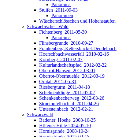
Panorama
Stuifen_2011-09-03
Panoramen
Wäscherschlösschen und Hohenstaufen
Schwaebischer_Wald
Fichtenberg_2011-05-30
Panorama
Flinsbergrunde_2010-09-27
Frankenberg-Keltersbuckel-Dendelbach
Hoerschbachwasserfall_2010-02-16
Kornberg_2011-02-07
Kulturlandschaftspfad_2012-02-22
Oberrot-Hausen_2012-03-01
Oberrot-Obermuehle_2012-03-19
Orntal_2015-05-31
Riesbergturm_2011-04-18
Schelmenklinge_2011-05-02
Schenkenbecherweg_2012-03-26
Struempfelbachtal_2011-04-26
Untersteinbach_2012-02-21
Schwarzwald
Badener_Hoehe_2008-10-25
Höfener Hütte 2024-05-10
Hornisgrinde_2008-10-24
Hornisgrinde_2015-02-18