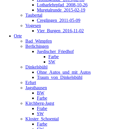
Lotharlehrpfad_2008-10-26
Murgtalrunde_2015-02-19
Taubertal
Creglingen_2011-05-09
Vogesen
Vier_Burgen_2016-11-02
Orte
Bad_Wimpfen
Berlichingen
Juedischer_Friedhof
Farbe
SW
Dinkelsbühl
Ohne_Autos_und_mit_Autos
Traum_von_Dinkelsbühl
Erfurt
Jagsthausen
BW
Farbe
Kirchberg-Jagst
Frabe
SW
Kloster_Schoental
Farbe