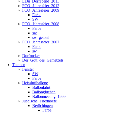
LaJu_Dorfabend_2011
FCO_Jahresfeier_2012
FCO_Jahresfeier_2009
Farbe
SW
FCO_Jahresfeier_2008
Farbe
sw
sw_getont
FCO_Jahresfeier_2007
Farbe
sw
Dorfrocker
Der_Gott_des_Gemetzels
Themen
Fenster
SW
Farbe
Heissluftballone
Ballonfahrt
Ballongluehen
Ballonmeeting_1999
Juedische_Friedhoefe
Berlichingen
Farbe