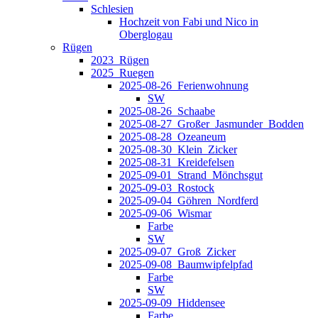
Schlesien
Hochzeit von Fabi und Nico in
Oberglogau
Rügen
2023_Rügen
2025_Ruegen
2025-08-26_Ferienwohnung
SW
2025-08-26_Schaabe
2025-08-27_Großer_Jasmunder_Bodden
2025-08-28_Ozeaneum
2025-08-30_Klein_Zicker
2025-08-31_Kreidefelsen
2025-09-01_Strand_Mönchsgut
2025-09-03_Rostock
2025-09-04_Göhren_Nordferd
2025-09-06_Wismar
Farbe
SW
2025-09-07_Groß_Zicker
2025-09-08_Baumwipfelpfad
Farbe
SW
2025-09-09_Hiddensee
Farbe