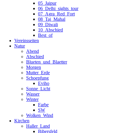
05_Jaipur
06_Delhi_sights_tour
07_Agra_Red_Fort
08_Taj_Mahal
09_Diwali
10_Abschied
Best_of
Vereinsseiten
Natur
Abend
Abschied
Blueten_und_Blaetter
Morgen
Mutter_Erde
Schoepfung
Eviho
Sonne_Licht
Wasser
Winter
Farbe
SW
Wolken_Wind
Kirchen
Haller_Land
Bibersfeld