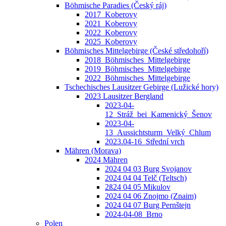
Böhmische Paradies (Český ráj)
2017_Koberovy
2021_Koberovy
2022_Koberovy
2025_Koberovy
Böhmisches Mittelgebirge (České středohoří)
2018_Böhmisches_Mittelgebirge
2019_Böhmisches_Mittelgebirge
2022_Böhmisches_Mittelgebirge
Tschechisches Lausitzer Gebirge (Lužické hory)
2023 Lausitzer Bergland
2023-04-
12_Stráž_bei_Kamenický_Šenov
2023-04-
13_Aussichtsturm_Velký_Chlum
2023.04-16_Střední vrch
Mähren (Morava)
2024 Mähren
2024 04 03 Burg Svojanov
2024 04 04 Telč (Teltsch)
2ß24 04 05 Mikulov
2024 04 06 Znojmo (Znaim)
2024 04 07 Burg Pernštejn
2024-04-08_Brno
Polen