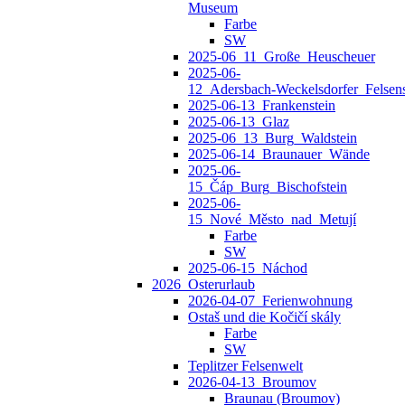
Museum
Farbe
SW
2025-06_11_Große_Heuscheuer
2025-06-
12_Adersbach‑Weckelsdorfer_Felsens
2025-06-13_Frankenstein
2025-06-13_Glaz
2025-06_13_Burg_Waldstein
2025-06-14_Braunauer_Wände
2025-06-
15_Čáp_Burg_Bischofstein
2025-06-
15_Nové_Město_nad_Metují
Farbe
SW
2025-06-15_Náchod
2026_Osterurlaub
2026-04-07_Ferienwohnung
Ostaš und die Kočičí skály
Farbe
SW
Teplitzer Felsenwelt
2026-04-13_Broumov
Braunau (Broumov)