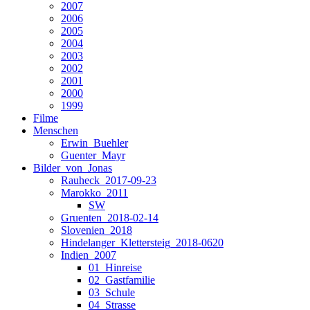
2007
2006
2005
2004
2003
2002
2001
2000
1999
Filme
Menschen
Erwin_Buehler
Guenter_Mayr
Bilder_von_Jonas
Rauheck_2017-09-23
Marokko_2011
SW
Gruenten_2018-02-14
Slovenien_2018
Hindelanger_Klettersteig_2018-0620
Indien_2007
01_Hinreise
02_Gastfamilie
03_Schule
04_Strasse