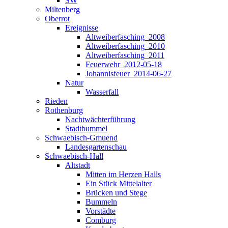
SW
Miltenberg
Oberrot
Ereignisse
Altweiberfasching_2008
Altweiberfasching_2010
Altweiberfasching_2011
Feuerwehr_2012-05-18
Johannisfeuer_2014-06-27
Natur
Wasserfall
Rieden
Rothenburg
Nachtwächterführung
Stadtbummel
Schwaebisch-Gmuend
Landesgartenschau
Schwaebisch-Hall
Altstadt
Mitten im Herzen Halls
Ein Stück Mittelalter
Brücken und Stege
Bummeln
Vorstädte
Comburg