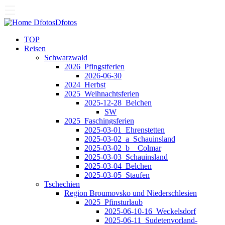
Dfotos
Dfotos
TOP
Reisen
Schwarzwald
2026_Pfingstferien
2026-06-30
2024_Herbst
2025_Weihnachtsferien
2025-12-28_Belchen
SW
2025_Faschingsferien
2025-03-01_Ehrenstetten
2025-03-02_a_Schauinsland
2025-03-02_b__Colmar
2025-03-03_Schauinsland
2025-03-04_Belchen
2025-03-05_Staufen
Tschechien
Region Broumovsko und Niederschlesien
2025_Pfinsturlaub
2025-06-10-16_Weckelsdorf
2025-06-11_Sudetenvorland-