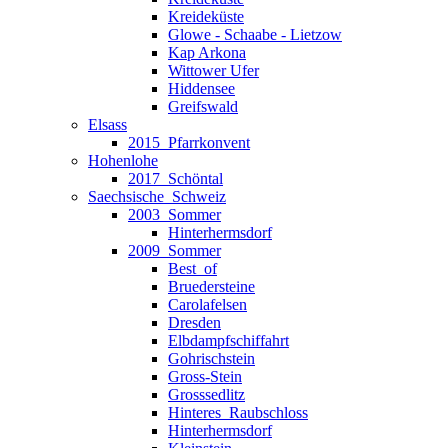
Kreideküste
Glowe - Schaabe - Lietzow
Kap Arkona
Wittower Ufer
Hiddensee
Greifswald
Elsass
2015_Pfarrkonvent
Hohenlohe
2017_Schöntal
Saechsische_Schweiz
2003_Sommer
Hinterhermsdorf
2009_Sommer
Best_of
Bruedersteine
Carolafelsen
Dresden
Elbdampfschiffahrt
Gohrischstein
Gross-Stein
Grosssedlitz
Hinteres_Raubschloss
Hinterhermsdorf