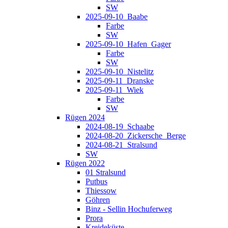
SW
2025-09-10_Baabe
Farbe
SW
2025-09-10_Hafen_Gager
Farbe
SW
2025-09-10_Nistelitz
2025-09-11_Dranske
2025-09-11_Wiek
Farbe
SW
Rügen 2024
2024-08-19_Schaabe
2024-08-20_Zickersche_Berge
2024-08-21_Stralsund
SW
Rügen 2022
01 Stralsund
Putbus
Thiessow
Göhren
Binz - Sellin Hochuferweg
Prora
Kreideküste