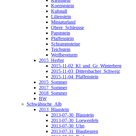
Kleinstein
Koenigstein
Kuhstall
Lilienstein
Miniaturland
Obere_Schleusse
Papststein
Pfaffenstein
Schrammsteine
Teichstein
Weifbergturm
2015_Herbst
2015-11-02_Kl_und_Gr_Winterberg
2015-11-03_Dittersbacher_Schweiz
2015-11-04_Pfaffenstein
2015_Sommer
2017_Sommer
2018_Sommer
BW
Schwäbische_Alb
2013_Blaustein
2013-07-30_Blaustein
2013-07-30_Loewenfels
2013-07-30_Ulm
2013-07-31_Blaubeuren