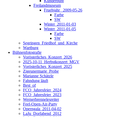
Kunderbunt
Freilandmuseum
Fruehjahr _2009-05-26
Farbe
SW
Winter_2011-01-03
Winter_2011-01-05
Farbe
SW
Segringen_Friedhof_und_Kirche
Wartburg
Bühnenfotografie
Vorösterliches_Konzert_2026
2025-10-11_Herbstkonzert_MGV
Vorösterliches_Konzert_2025
Zigeunermarie_Probe
Marianne Schätzle
Fahndung läuft
Best_of
FCO_Jahresfeier_2024
FCO_Jahresfeier_2023
Wernerbrennelesreiter
Feel-Open-Air-Party
Operngala_2011-04-02
LaJu_Dorfabend_2012