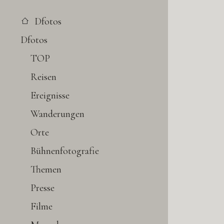
Dfotos
Dfotos
TOP
Reisen
Ereignisse
Wanderungen
Orte
Bühnenfotografie
Themen
Presse
Filme