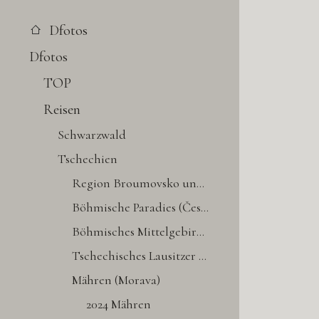
Dfotos
Dfotos
TOP
Reisen
Schwarzwald
Tschechien
Region Broumovsko und Niederschlesien
Böhmische Paradies (Český ráj)
Böhmisches Mittelgebirge (České středohoří)
Tschechisches Lausitzer Gebirge (Lužické hory)
Mähren (Morava)
2024 Mähren