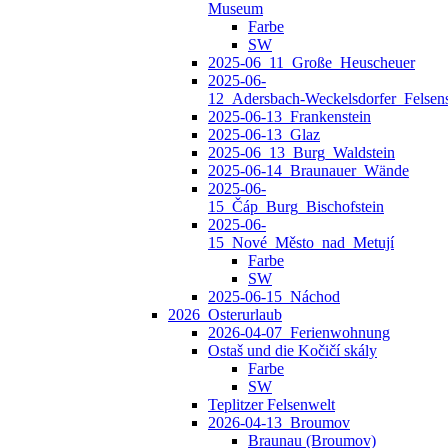
Museum
Farbe
SW
2025-06_11_Große_Heuscheuer
2025-06-
12_Adersbach‑Weckelsdorfer_Felsens
2025-06-13_Frankenstein
2025-06-13_Glaz
2025-06_13_Burg_Waldstein
2025-06-14_Braunauer_Wände
2025-06-
15_Čáp_Burg_Bischofstein
2025-06-
15_Nové_Město_nad_Metují
Farbe
SW
2025-06-15_Náchod
2026_Osterurlaub
2026-04-07_Ferienwohnung
Ostaš und die Kočičí skály
Farbe
SW
Teplitzer Felsenwelt
2026-04-13_Broumov
Braunau (Broumov)