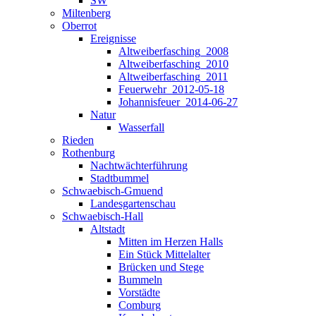
SW
Miltenberg
Oberrot
Ereignisse
Altweiberfasching_2008
Altweiberfasching_2010
Altweiberfasching_2011
Feuerwehr_2012-05-18
Johannisfeuer_2014-06-27
Natur
Wasserfall
Rieden
Rothenburg
Nachtwächterführung
Stadtbummel
Schwaebisch-Gmuend
Landesgartenschau
Schwaebisch-Hall
Altstadt
Mitten im Herzen Halls
Ein Stück Mittelalter
Brücken und Stege
Bummeln
Vorstädte
Comburg