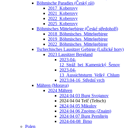
Böhmische Paradies (Český ráj)
2017_Koberovy
2021_Koberovy
2022_Koberovy
2025_Koberovy
Böhmisches Mittelgebirge (České středohoří)
2018_Böhmisches_Mittelgebirge
2019_Böhmisches_Mittelgebirge
2022_Böhmisches_Mittelgebirge
Tschechisches Lausitzer Gebirge (Lužické hory)
2023 Lausitzer Bergland
2023-04-
12_Stráž_bei_Kamenický_Šenov
2023-04-
13_Aussichtsturm_Velký_Chlum
2023.04-16_Střední vrch
Mähren (Morava)
2024 Mähren
2024 04 03 Burg Svojanov
2024 04 04 Telč (Teltsch)
2ß24 04 05 Mikulov
2024 04 06 Znojmo (Znaim)
2024 04 07 Burg Pernštejn
2024-04-08_Brno
Polen