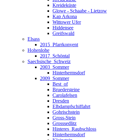
Kreideküste
Glowe - Schaabe - Lietzow
Kap Arkona
Wittower Ufer
Hiddensee
Greifswald
Elsass
2015_Pfarrkonvent
Hohenlohe
2017_Schöntal
Saechsische_Schweiz
2003_Sommer
Hinterhermsdorf
2009_Sommer
Best_of
Bruedersteine
Carolafelsen
Dresden
Elbdampfschiffahrt
Gohrischstein
Gross-Stein
Grosssedlitz
Hinteres_Raubschloss
Hinterhermsdorf