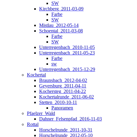
SW
Kirchberg_2011-03-09
Farbe
SW
Mistlau_2012-05-14
Schoental_2011-03-08
Farbe
SW
Unterregenbach_2010-11-05
Unterregenbach_2011-05-23
Farbe
sw
Unterregenbach_2015-12-29
Kochertal
Braunsbach_2012-04-02
Geyersburg_2011-04-11
Kochersteg_2011-04-22
Kochertalrunde_2011-06-02
Stetten_2010-10-11
Panoramen
Pfaelzer_Wald
Dahner_Felsenpfad_2016-11-03
Rottal
Horschelrunde_2011-10-31
Horschelrunde_2012-05-10