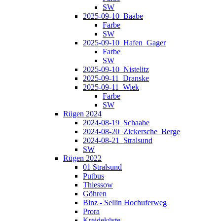
SW
2025-09-10_Baabe
Farbe
SW
2025-09-10_Hafen_Gager
Farbe
SW
2025-09-10_Nistelitz
2025-09-11_Dranske
2025-09-11_Wiek
Farbe
SW
Rügen 2024
2024-08-19_Schaabe
2024-08-20_Zickersche_Berge
2024-08-21_Stralsund
SW
Rügen 2022
01 Stralsund
Putbus
Thiessow
Göhren
Binz - Sellin Hochuferweg
Prora
Kreideküste