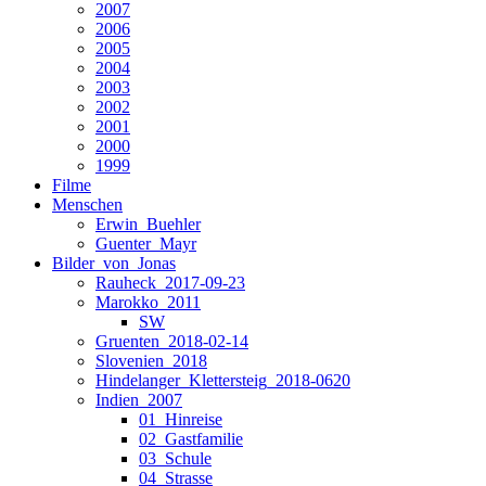
2007
2006
2005
2004
2003
2002
2001
2000
1999
Filme
Menschen
Erwin_Buehler
Guenter_Mayr
Bilder_von_Jonas
Rauheck_2017-09-23
Marokko_2011
SW
Gruenten_2018-02-14
Slovenien_2018
Hindelanger_Klettersteig_2018-0620
Indien_2007
01_Hinreise
02_Gastfamilie
03_Schule
04_Strasse