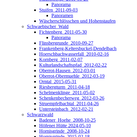
Panorama
Stuifen_2011-09-03
Panoramen
Wäscherschlösschen und Hohenstaufen
Schwaebischer_Wald
Fichtenberg_2011-05-30
Panorama
Flinsbergrunde_2010-09-27
Frankenberg-Keltersbuckel-Dendelbach
Hoerschbachwasserfall_2010-02-16
Kornberg_2011-02-07
Kulturlandschaftspfad_2012-02-22
Oberrot-Hausen_2012-03-01
Oberrot-Obermuehle_2012-03-19
Orntal_2015-05-31
Riesbergturm_2011-04-18
Schelmenklinge_2011-05-02
Schenkenbecherweg_2012-03-26
Struempfelbachtal_2011-04-26
Untersteinbach_2012-02-21
Schwarzwald
Badener_Hoehe_2008-10-25
Höfener Hütte 2024-05-10
Hornisgrinde_2008-10-24
Hornisgrinde_2015-02-18