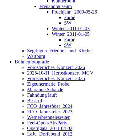
Kunderbunt
Freilandmuseum
Fruehjahr _2009-05-26
Farbe
SW
Winter_2011-01-03
Winter_2011-01-05
Farbe
SW
Segringen_Friedhof_und_Kirche
Wartburg
Bühnenfotografie
Vorösterliches_Konzert_2026
2025-10-11_Herbstkonzert_MGV
Vorösterliches_Konzert_2025
Zigeunermarie_Probe
Marianne Schätzle
Fahndung läuft
Best_of
FCO_Jahresfeier_2024
FCO_Jahresfeier_2023
Wernerbrennelesreiter
Feel-Open-Air-Party
Operngala_2011-04-02
LaJu_Dorfabend_2012