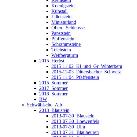
Kleinstein
Koenigstein
Kuhstall
Lilienstein
Miniaturland
Obere_Schleusse
Papststein
Pfaffenstein
Schrammsteine
Teichstein
Weifbergturm
2015_Herbst
2015-11-02_Kl_und_Gr_Winterberg
2015-11-03_Dittersbacher_Schweiz
2015-11-04_Pfaffenstein
2015_Sommer
2017_Sommer
2018_Sommer
BW
Schwäbische_Alb
2013_Blaustein
2013-07-30_Blaustein
2013-07-30_Loewenfels
2013-07-30_Ulm
2013-07-31_Blaubeuren