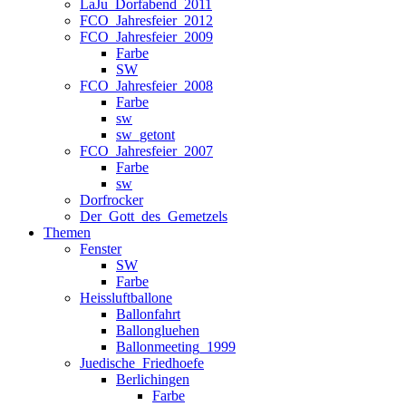
LaJu_Dorfabend_2011
FCO_Jahresfeier_2012
FCO_Jahresfeier_2009
Farbe
SW
FCO_Jahresfeier_2008
Farbe
sw
sw_getont
FCO_Jahresfeier_2007
Farbe
sw
Dorfrocker
Der_Gott_des_Gemetzels
Themen
Fenster
SW
Farbe
Heissluftballone
Ballonfahrt
Ballongluehen
Ballonmeeting_1999
Juedische_Friedhoefe
Berlichingen
Farbe