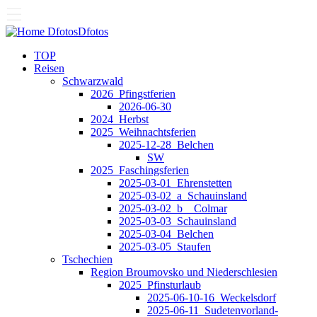
Dfotos
Dfotos
TOP
Reisen
Schwarzwald
2026_Pfingstferien
2026-06-30
2024_Herbst
2025_Weihnachtsferien
2025-12-28_Belchen
SW
2025_Faschingsferien
2025-03-01_Ehrenstetten
2025-03-02_a_Schauinsland
2025-03-02_b__Colmar
2025-03-03_Schauinsland
2025-03-04_Belchen
2025-03-05_Staufen
Tschechien
Region Broumovsko und Niederschlesien
2025_Pfinsturlaub
2025-06-10-16_Weckelsdorf
2025-06-11_Sudetenvorland-