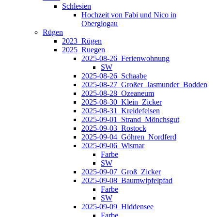
Schlesien
Hochzeit von Fabi und Nico in
Oberglogau
Rügen
2023_Rügen
2025_Ruegen
2025-08-26_Ferienwohnung
SW
2025-08-26_Schaabe
2025-08-27_Großer_Jasmunder_Bodden
2025-08-28_Ozeaneum
2025-08-30_Klein_Zicker
2025-08-31_Kreidefelsen
2025-09-01_Strand_Mönchsgut
2025-09-03_Rostock
2025-09-04_Göhren_Nordferd
2025-09-06_Wismar
Farbe
SW
2025-09-07_Groß_Zicker
2025-09-08_Baumwipfelpfad
Farbe
SW
2025-09-09_Hiddensee
Farbe