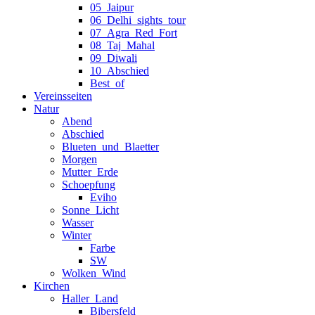
05_Jaipur
06_Delhi_sights_tour
07_Agra_Red_Fort
08_Taj_Mahal
09_Diwali
10_Abschied
Best_of
Vereinsseiten
Natur
Abend
Abschied
Blueten_und_Blaetter
Morgen
Mutter_Erde
Schoepfung
Eviho
Sonne_Licht
Wasser
Winter
Farbe
SW
Wolken_Wind
Kirchen
Haller_Land
Bibersfeld