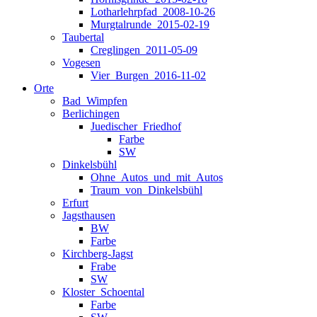
Lotharlehrpfad_2008-10-26
Murgtalrunde_2015-02-19
Taubertal
Creglingen_2011-05-09
Vogesen
Vier_Burgen_2016-11-02
Orte
Bad_Wimpfen
Berlichingen
Juedischer_Friedhof
Farbe
SW
Dinkelsbühl
Ohne_Autos_und_mit_Autos
Traum_von_Dinkelsbühl
Erfurt
Jagsthausen
BW
Farbe
Kirchberg-Jagst
Frabe
SW
Kloster_Schoental
Farbe