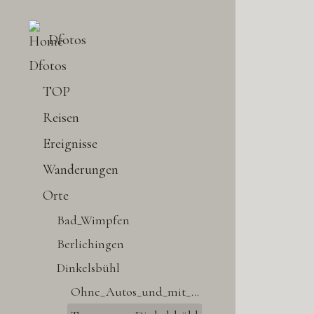
Dfotos
Dfotos
TOP
Reisen
Ereignisse
Wanderungen
Orte
Bad_Wimpfen
Berlichingen
Dinkelsbühl
Ohne_Autos_und_mit_Autos