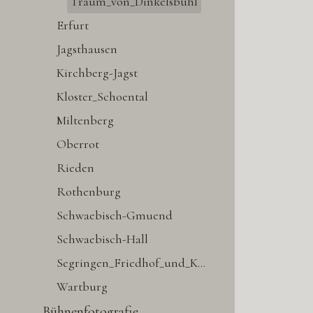
Traum_von_Dinkelsbühl
Erfurt
Jagsthausen
Kirchberg-Jagst
Kloster_Schoental
Miltenberg
Oberrot
Rieden
Rothenburg
Schwaebisch-Gmuend
Schwaebisch-Hall
Segringen_Friedhof_und_Kirche
Wartburg
Bühnenfotografie