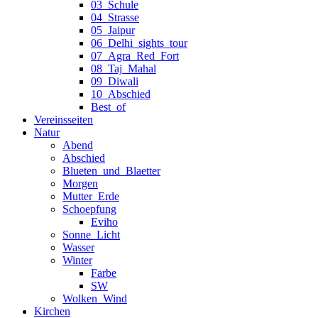
03_Schule
04_Strasse
05_Jaipur
06_Delhi_sights_tour
07_Agra_Red_Fort
08_Taj_Mahal
09_Diwali
10_Abschied
Best_of
Vereinsseiten
Natur
Abend
Abschied
Blueten_und_Blaetter
Morgen
Mutter_Erde
Schoepfung
Eviho
Sonne_Licht
Wasser
Winter
Farbe
SW
Wolken_Wind
Kirchen