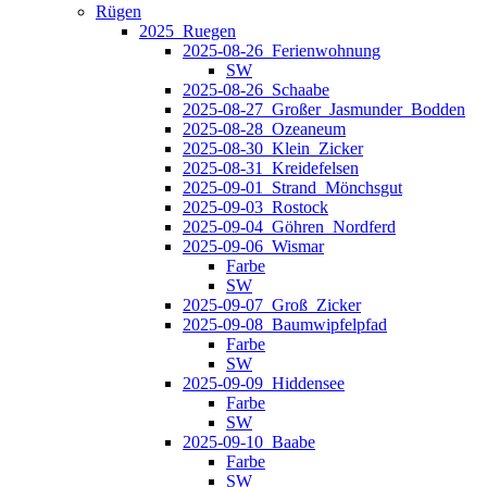
Rügen
2025_Ruegen
2025-08-26_Ferienwohnung
SW
2025-08-26_Schaabe
2025-08-27_Großer_Jasmunder_Bodden
2025-08-28_Ozeaneum
2025-08-30_Klein_Zicker
2025-08-31_Kreidefelsen
2025-09-01_Strand_Mönchsgut
2025-09-03_Rostock
2025-09-04_Göhren_Nordferd
2025-09-06_Wismar
Farbe
SW
2025-09-07_Groß_Zicker
2025-09-08_Baumwipfelpfad
Farbe
SW
2025-09-09_Hiddensee
Farbe
SW
2025-09-10_Baabe
Farbe
SW