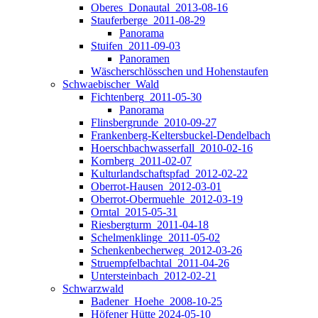
Oberes_Donautal_2013-08-16
Stauferberge_2011-08-29
Panorama
Stuifen_2011-09-03
Panoramen
Wäscherschlösschen und Hohenstaufen
Schwaebischer_Wald
Fichtenberg_2011-05-30
Panorama
Flinsbergrunde_2010-09-27
Frankenberg-Keltersbuckel-Dendelbach
Hoerschbachwasserfall_2010-02-16
Kornberg_2011-02-07
Kulturlandschaftspfad_2012-02-22
Oberrot-Hausen_2012-03-01
Oberrot-Obermuehle_2012-03-19
Orntal_2015-05-31
Riesbergturm_2011-04-18
Schelmenklinge_2011-05-02
Schenkenbecherweg_2012-03-26
Struempfelbachtal_2011-04-26
Untersteinbach_2012-02-21
Schwarzwald
Badener_Hoehe_2008-10-25
Höfener Hütte 2024-05-10