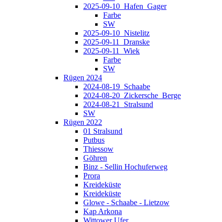
2025-09-10_Hafen_Gager
Farbe
SW
2025-09-10_Nistelitz
2025-09-11_Dranske
2025-09-11_Wiek
Farbe
SW
Rügen 2024
2024-08-19_Schaabe
2024-08-20_Zickersche_Berge
2024-08-21_Stralsund
SW
Rügen 2022
01 Stralsund
Putbus
Thiessow
Göhren
Binz - Sellin Hochuferweg
Prora
Kreideküste
Kreideküste
Glowe - Schaabe - Lietzow
Kap Arkona
Wittower Ufer