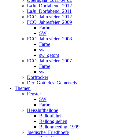
Operngala_2011-04-02
LaJu_Dorfabend_2012
LaJu_Dorfabend_2011
FCO_Jahresfeier_2012
FCO_Jahresfeier_2009
Farbe
SW
FCO_Jahresfeier_2008
Farbe
sw
sw_getont
FCO_Jahresfeier_2007
Farbe
sw
Dorfrocker
Der_Gott_des_Gemetzels
Themen
Fenster
SW
Farbe
Heissluftballone
Ballonfahrt
Ballongluehen
Ballonmeeting_1999
Juedische_Friedhoefe