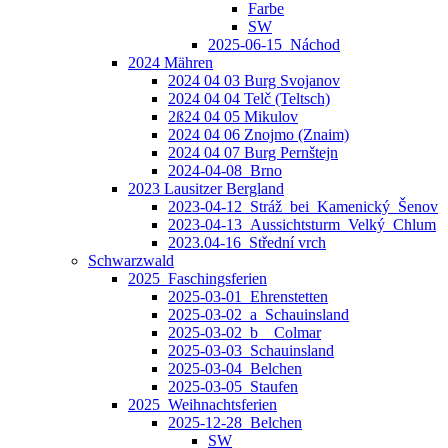
Farbe
SW
2025-06-15_Náchod
2024 Mähren
2024 04 03 Burg Svojanov
2024 04 04 Telč (Teltsch)
2ß24 04 05 Mikulov
2024 04 06 Znojmo (Znaim)
2024 04 07 Burg Pernštejn
2024-04-08_Brno
2023 Lausitzer Bergland
2023-04-12_Stráž_bei_Kamenický_Šenov
2023-04-13_Aussichtsturm_Velký_Chlum
2023.04-16_Střední vrch
Schwarzwald
2025_Faschingsferien
2025-03-01_Ehrenstetten
2025-03-02_a_Schauinsland
2025-03-02_b__Colmar
2025-03-03_Schauinsland
2025-03-04_Belchen
2025-03-05_Staufen
2025_Weihnachtsferien
2025-12-28_Belchen
SW