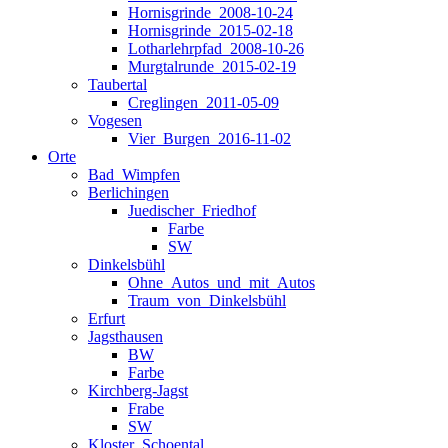
Hornisgrinde_2008-10-24
Hornisgrinde_2015-02-18
Lotharlehrpfad_2008-10-26
Murgtalrunde_2015-02-19
Taubertal
Creglingen_2011-05-09
Vogesen
Vier_Burgen_2016-11-02
Orte
Bad_Wimpfen
Berlichingen
Juedischer_Friedhof
Farbe
SW
Dinkelsbühl
Ohne_Autos_und_mit_Autos
Traum_von_Dinkelsbühl
Erfurt
Jagsthausen
BW
Farbe
Kirchberg-Jagst
Frabe
SW
Kloster_Schoental