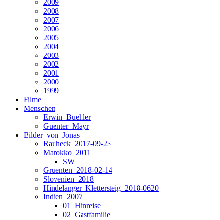
2009
2008
2007
2006
2005
2004
2003
2002
2001
2000
1999
Filme
Menschen
Erwin_Buehler
Guenter_Mayr
Bilder_von_Jonas
Rauheck_2017-09-23
Marokko_2011
SW
Gruenten_2018-02-14
Slovenien_2018
Hindelanger_Klettersteig_2018-0620
Indien_2007
01_Hinreise
02_Gastfamilie