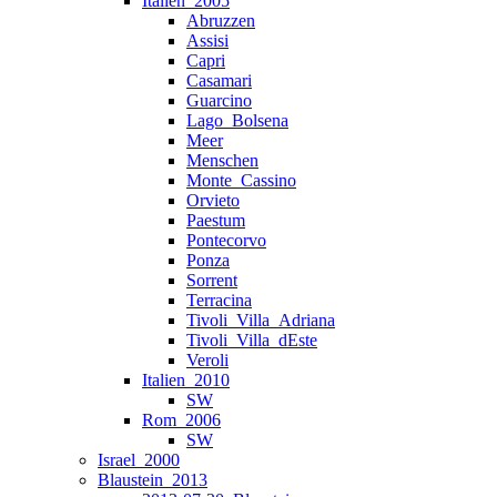
Italien_2005
Abruzzen
Assisi
Capri
Casamari
Guarcino
Lago_Bolsena
Meer
Menschen
Monte_Cassino
Orvieto
Paestum
Pontecorvo
Ponza
Sorrent
Terracina
Tivoli_Villa_Adriana
Tivoli_Villa_dEste
Veroli
Italien_2010
SW
Rom_2006
SW
Israel_2000
Blaustein_2013