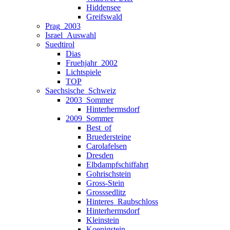
Hiddensee
Greifswald
Prag_2003
Israel_Auswahl
Suedtirol
Dias
Fruehjahr_2002
Lichtspiele
TOP
Saechsische_Schweiz
2003_Sommer
Hinterhermsdorf
2009_Sommer
Best_of
Bruedersteine
Carolafelsen
Dresden
Elbdampfschiffahrt
Gohrischstein
Gross-Stein
Grosssedlitz
Hinteres_Raubschloss
Hinterhermsdorf
Kleinstein
Koenigstein