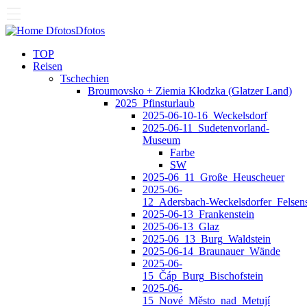
Dfotos
Dfotos
TOP
Reisen
Tschechien
Broumovsko + Ziemia Kłodzka (Glatzer Land)
2025_Pfinsturlaub
2025-06-10-16_Weckelsdorf
2025-06-11_Sudetenvorland-
Museum
Farbe
SW
2025-06_11_Große_Heuscheuer
2025-06-
12_Adersbach‑Weckelsdorfer_Felsens
2025-06-13_Frankenstein
2025-06-13_Glaz
2025-06_13_Burg_Waldstein
2025-06-14_Braunauer_Wände
2025-06-
15_Čáp_Burg_Bischofstein
2025-06-
15_Nové_Město_nad_Metují