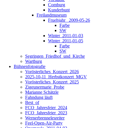
Comburg
Kunderbunt
Freilandmuseum
Fruehjahr _2009-05-26
Farbe
SW
Winter_2011-01-03
Winter_2011-01-05
Farbe
SW
Segringen_Friedhof_und_Kirche
Wartburg
Bühnenfotografie
Vorösterliches_Konzert_2026
2025-10-11_Herbstkonzert_MGV
Vorösterliches_Konzert_2025
Zigeunermarie_Probe
Marianne Schätzle
Fahndung läuft
Best_of
FCO_Jahresfeier_2024
FCO_Jahresfeier_2023
Wernerbrennelesreiter
Feel-Open-Air-Party