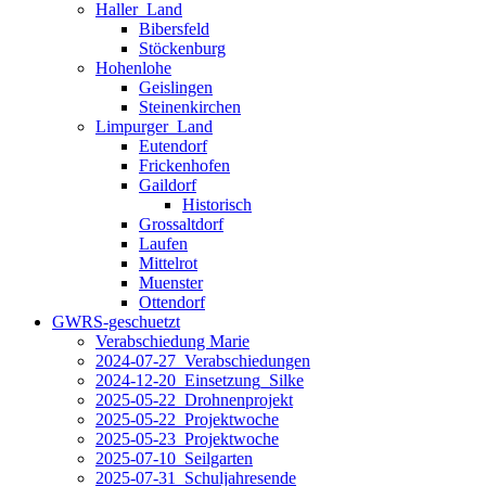
Haller_Land
Bibersfeld
Stöckenburg
Hohenlohe
Geislingen
Steinenkirchen
Limpurger_Land
Eutendorf
Frickenhofen
Gaildorf
Historisch
Grossaltdorf
Laufen
Mittelrot
Muenster
Ottendorf
GWRS-geschuetzt
Verabschiedung Marie
2024-07-27_Verabschiedungen
2024-12-20_Einsetzung_Silke
2025-05-22_Drohnenprojekt
2025-05-22_Projektwoche
2025-05-23_Projektwoche
2025-07-10_Seilgarten
2025-07-31_Schuljahresende