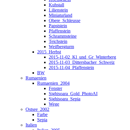
Kuhstall
Lilienstein
Miniaturland
Obere_Schleusse
Papststein
Pfaffenstein
Schrammsteine
Teichstein
Weifbergturm
2015_Herbst
2015-11-02_Kl_und_Gr_Winterberg
2015-11-03_Dittersbacher_Schweiz
2015-11-04_Pfaffenstein
BW
Rumaenien
Rumaenien_2004
Fenster
Sighisoara_Gold_PhotoAI
Sighisoara_Sepia
Wege
Ostsee_2002
Farbe
Sepia
Italien