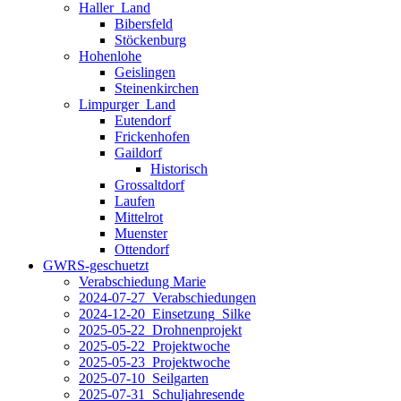
Haller_Land
Bibersfeld
Stöckenburg
Hohenlohe
Geislingen
Steinenkirchen
Limpurger_Land
Eutendorf
Frickenhofen
Gaildorf
Historisch
Grossaltdorf
Laufen
Mittelrot
Muenster
Ottendorf
GWRS-geschuetzt
Verabschiedung Marie
2024-07-27_Verabschiedungen
2024-12-20_Einsetzung_Silke
2025-05-22_Drohnenprojekt
2025-05-22_Projektwoche
2025-05-23_Projektwoche
2025-07-10_Seilgarten
2025-07-31_Schuljahresende