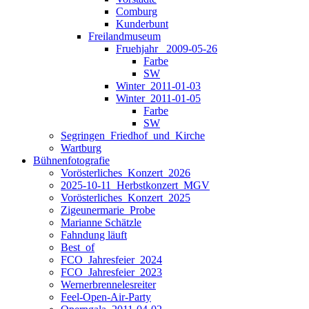
Comburg
Kunderbunt
Freilandmuseum
Fruehjahr _2009-05-26
Farbe
SW
Winter_2011-01-03
Winter_2011-01-05
Farbe
SW
Segringen_Friedhof_und_Kirche
Wartburg
Bühnenfotografie
Vorösterliches_Konzert_2026
2025-10-11_Herbstkonzert_MGV
Vorösterliches_Konzert_2025
Zigeunermarie_Probe
Marianne Schätzle
Fahndung läuft
Best_of
FCO_Jahresfeier_2024
FCO_Jahresfeier_2023
Wernerbrennelesreiter
Feel-Open-Air-Party