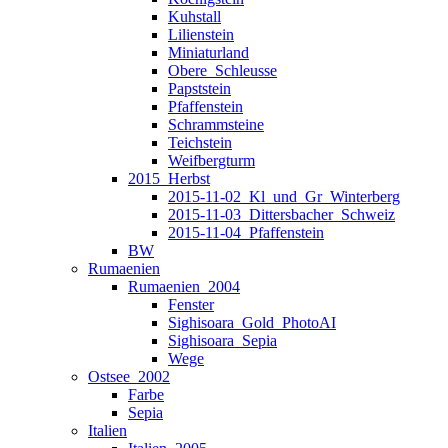
Kuhstall
Lilienstein
Miniaturland
Obere_Schleusse
Papststein
Pfaffenstein
Schrammsteine
Teichstein
Weifbergturm
2015_Herbst
2015-11-02_Kl_und_Gr_Winterberg
2015-11-03_Dittersbacher_Schweiz
2015-11-04_Pfaffenstein
BW
Rumaenien
Rumaenien_2004
Fenster
Sighisoara_Gold_PhotoAI
Sighisoara_Sepia
Wege
Ostsee_2002
Farbe
Sepia
Italien