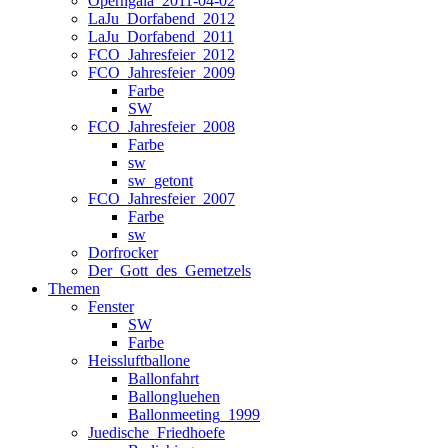
Operngala_2011-04-02
LaJu_Dorfabend_2012
LaJu_Dorfabend_2011
FCO_Jahresfeier_2012
FCO_Jahresfeier_2009
Farbe
SW
FCO_Jahresfeier_2008
Farbe
sw
sw_getont
FCO_Jahresfeier_2007
Farbe
sw
Dorfrocker
Der_Gott_des_Gemetzels
Themen
Fenster
SW
Farbe
Heissluftballone
Ballonfahrt
Ballongluehen
Ballonmeeting_1999
Juedische_Friedhoefe