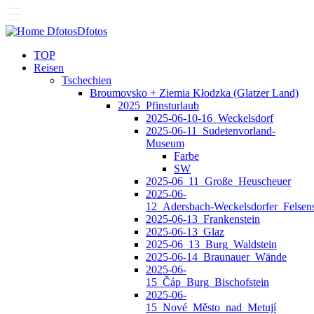
Dfotos
Dfotos
TOP
Reisen
Tschechien
Broumovsko + Ziemia Kłodzka (Glatzer Land)
2025_Pfinsturlaub
2025-06-10-16_Weckelsdorf
2025-06-11_Sudetenvorland-
Museum
Farbe
SW
2025-06_11_Große_Heuscheuer
2025-06-
12_Adersbach‑Weckelsdorfer_Felsens
2025-06-13_Frankenstein
2025-06-13_Glaz
2025-06_13_Burg_Waldstein
2025-06-14_Braunauer_Wände
2025-06-
15_Čáp_Burg_Bischofstein
2025-06-
15_Nové_Město_nad_Metují