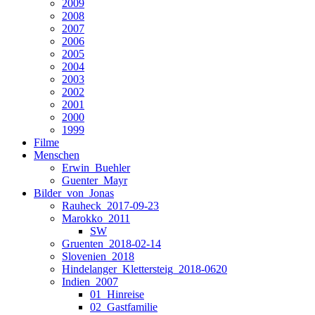
2009
2008
2007
2006
2005
2004
2003
2002
2001
2000
1999
Filme
Menschen
Erwin_Buehler
Guenter_Mayr
Bilder_von_Jonas
Rauheck_2017-09-23
Marokko_2011
SW
Gruenten_2018-02-14
Slovenien_2018
Hindelanger_Klettersteig_2018-0620
Indien_2007
01_Hinreise
02_Gastfamilie