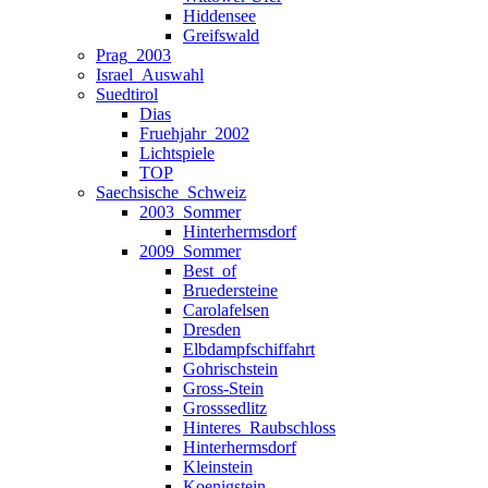
Hiddensee
Greifswald
Prag_2003
Israel_Auswahl
Suedtirol
Dias
Fruehjahr_2002
Lichtspiele
TOP
Saechsische_Schweiz
2003_Sommer
Hinterhermsdorf
2009_Sommer
Best_of
Bruedersteine
Carolafelsen
Dresden
Elbdampfschiffahrt
Gohrischstein
Gross-Stein
Grosssedlitz
Hinteres_Raubschloss
Hinterhermsdorf
Kleinstein
Koenigstein