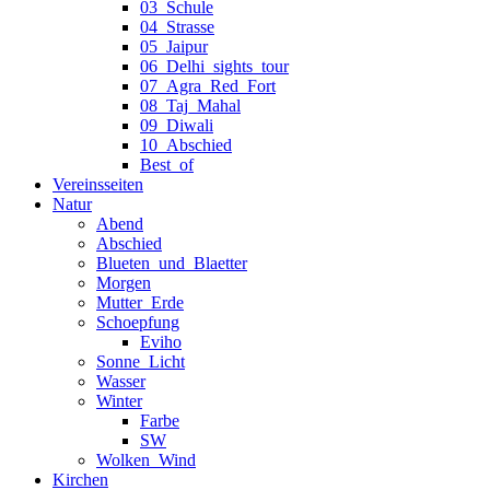
03_Schule
04_Strasse
05_Jaipur
06_Delhi_sights_tour
07_Agra_Red_Fort
08_Taj_Mahal
09_Diwali
10_Abschied
Best_of
Vereinsseiten
Natur
Abend
Abschied
Blueten_und_Blaetter
Morgen
Mutter_Erde
Schoepfung
Eviho
Sonne_Licht
Wasser
Winter
Farbe
SW
Wolken_Wind
Kirchen