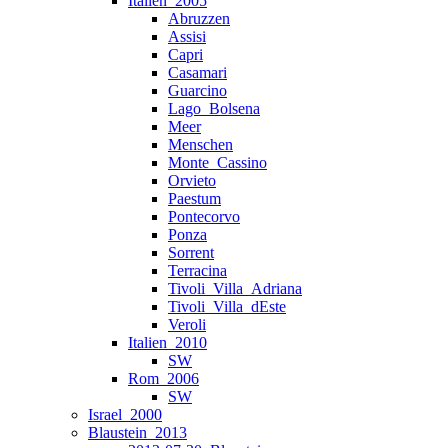
Italien_2005
Abruzzen
Assisi
Capri
Casamari
Guarcino
Lago_Bolsena
Meer
Menschen
Monte_Cassino
Orvieto
Paestum
Pontecorvo
Ponza
Sorrent
Terracina
Tivoli_Villa_Adriana
Tivoli_Villa_dEste
Veroli
Italien_2010
SW
Rom_2006
SW
Israel_2000
Blaustein_2013