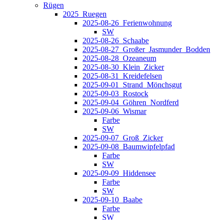
Rügen
2025_Ruegen
2025-08-26_Ferienwohnung
SW
2025-08-26_Schaabe
2025-08-27_Großer_Jasmunder_Bodden
2025-08-28_Ozeaneum
2025-08-30_Klein_Zicker
2025-08-31_Kreidefelsen
2025-09-01_Strand_Mönchsgut
2025-09-03_Rostock
2025-09-04_Göhren_Nordferd
2025-09-06_Wismar
Farbe
SW
2025-09-07_Groß_Zicker
2025-09-08_Baumwipfelpfad
Farbe
SW
2025-09-09_Hiddensee
Farbe
SW
2025-09-10_Baabe
Farbe
SW