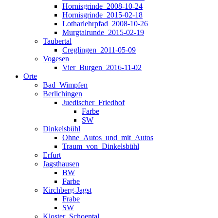
Hornisgrinde_2008-10-24
Hornisgrinde_2015-02-18
Lotharlehrpfad_2008-10-26
Murgtalrunde_2015-02-19
Taubertal
Creglingen_2011-05-09
Vogesen
Vier_Burgen_2016-11-02
Orte
Bad_Wimpfen
Berlichingen
Juedischer_Friedhof
Farbe
SW
Dinkelsbühl
Ohne_Autos_und_mit_Autos
Traum_von_Dinkelsbühl
Erfurt
Jagsthausen
BW
Farbe
Kirchberg-Jagst
Frabe
SW
Kloster_Schoental