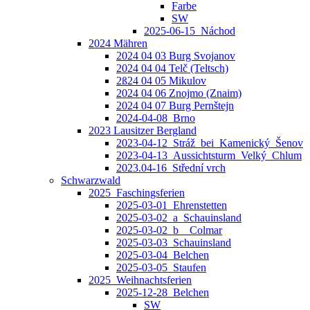
Farbe
SW
2025-06-15_Náchod
2024 Mähren
2024 04 03 Burg Svojanov
2024 04 04 Telč (Teltsch)
2ß24 04 05 Mikulov
2024 04 06 Znojmo (Znaim)
2024 04 07 Burg Pernštejn
2024-04-08_Brno
2023 Lausitzer Bergland
2023-04-12_Stráž_bei_Kamenický_Šenov
2023-04-13_Aussichtsturm_Velký_Chlum
2023.04-16_Střední vrch
Schwarzwald
2025_Faschingsferien
2025-03-01_Ehrenstetten
2025-03-02_a_Schauinsland
2025-03-02_b__Colmar
2025-03-03_Schauinsland
2025-03-04_Belchen
2025-03-05_Staufen
2025_Weihnachtsferien
2025-12-28_Belchen
SW