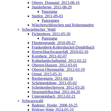
Oberes_Donautal_2013-08-16
Stauferberge_2011-08-29
Panorama
Stuifen_2011-09-03
Panoramen
Wäscherschlösschen und Hohenstaufen
Schwaebischer_Wald
Fichtenberg_2011-05-30
Panorama
Flinsbergrunde_2010-09-27
Frankenberg-Keltersbuckel-Dendelbach
Hoerschbachwasserfall_2010-02-16
Kornberg_2011-02-07
Kulturlandschaftspfad_2012-02-22
Oberrot-Hausen_2012-03-01
Oberrot-Obermuehle_2012-03-19
Orntal_2015-05-31
Riesbergturm_2011-04-18
Schelmenklinge_2011-05-02
Schenkenbecherweg_2012-03-26
Struempfelbachtal_2011-04-26
Untersteinbach_2012-02-21
Schwarzwald
Badener_Hoehe_2008-10-25
Höfener Hütte 2024-05-10