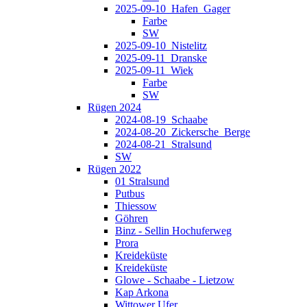
2025-09-10_Hafen_Gager
Farbe
SW
2025-09-10_Nistelitz
2025-09-11_Dranske
2025-09-11_Wiek
Farbe
SW
Rügen 2024
2024-08-19_Schaabe
2024-08-20_Zickersche_Berge
2024-08-21_Stralsund
SW
Rügen 2022
01 Stralsund
Putbus
Thiessow
Göhren
Binz - Sellin Hochuferweg
Prora
Kreideküste
Kreideküste
Glowe - Schaabe - Lietzow
Kap Arkona
Wittower Ufer